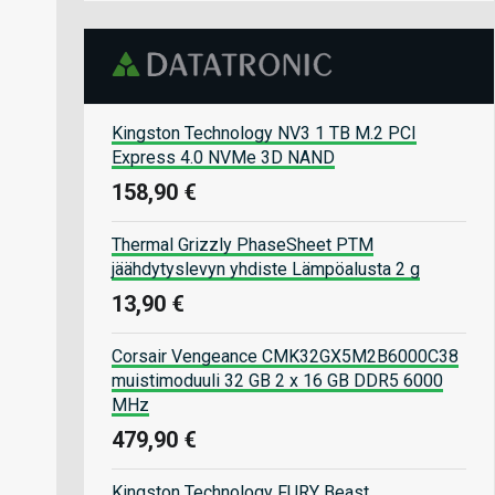
Kingston Technology NV3 1 TB M.2 PCI
Express 4.0 NVMe 3D NAND
158,90 €
Thermal Grizzly PhaseSheet PTM
jäähdytyslevyn yhdiste Lämpöalusta 2 g
13,90 €
Corsair Vengeance CMK32GX5M2B6000C38
muistimoduuli 32 GB 2 x 16 GB DDR5 6000
MHz
479,90 €
Kingston Technology FURY Beast