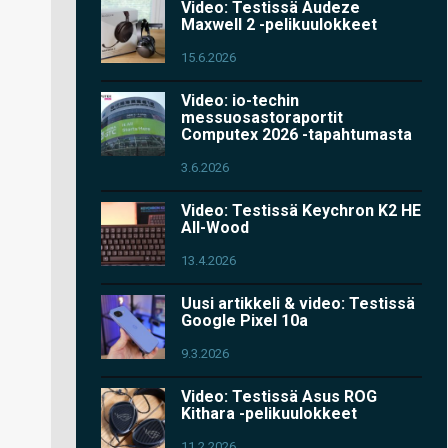
Video: Testissä Audeze
Maxwell 2 -pelikuulokkeet
15.6.2026
Video: io-techin
messuosastoraportit
Computex 2026 -tapahtumasta
3.6.2026
Video: Testissä Keychron K2 HE
All-Wood
13.4.2026
Uusi artikkeli & video: Testissä
Google Pixel 10a
9.3.2026
Video: Testissä Asus ROG
Kithara -pelikuulokkeet
11.2.2026