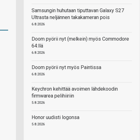
Samsungin huhutaan tiputtavan Galaxy S27
Ultrasta neljännen takakameran pois
6.8.2026
Doom pyörii nyt (melkein) myös Commodore
64:llä
6.8.2026
Doom pyörii nyt myös Paintissa
6.8.2026
Keychron kehittää avoimen lähdekoodin
firmwarea pelihiiriin
5.8.2026
Honor uudisti logonsa
5.8.2026