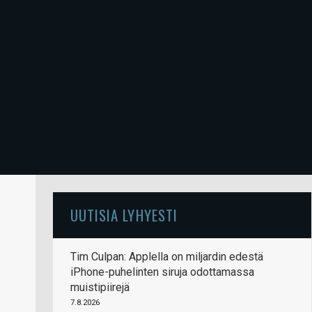
UUTISIA LYHYESTI
Tim Culpan: Applella on miljardin edestä
iPhone-puhelinten siruja odottamassa
muistipiirejä
7.8.2026