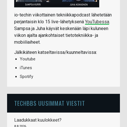
io-techin viikottainen tekniikkapodcast lähetetään
perjantaisin klo 15 live-lähetyksenä
YouTubessa
.
Sampsa ja Juha käyvät keskenään läpi kuluneen
viikon ajalta ajankohtaiset tietotekniikka- ja
mobiiliaiheet.
Jälkikäteen katseltavissa/kuunneltavissa:
Youtube
iTunes
Spotify
TECHBBS UUSIMMAT VIESTIT
Laadukkaat kuulokkeet?
8.8.2026