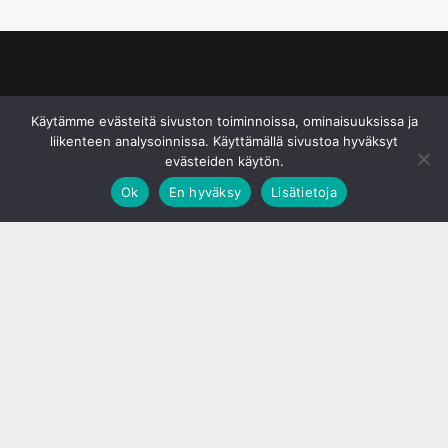
© S&J Media Oy
Käytämme evästeitä sivuston toiminnoissa, ominaisuuksissa ja
liikenteen analysoinnissa. Käyttämällä sivustoa hyväksyt
evästeiden käytön.
Ok
En hyväksy
Lisätietoja
;