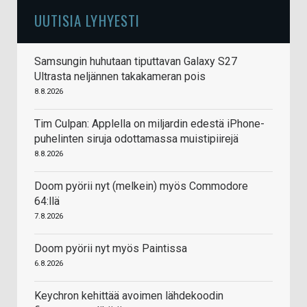
UUTISIA LYHYESTI
Samsungin huhutaan tiputtavan Galaxy S27
Ultrasta neljännen takakameran pois
8.8.2026
Tim Culpan: Applella on miljardin edestä iPhone-
puhelinten siruja odottamassa muistipiirejä
8.8.2026
Doom pyörii nyt (melkein) myös Commodore
64:llä
7.8.2026
Doom pyörii nyt myös Paintissa
6.8.2026
Keychron kehittää avoimen lähdekoodin