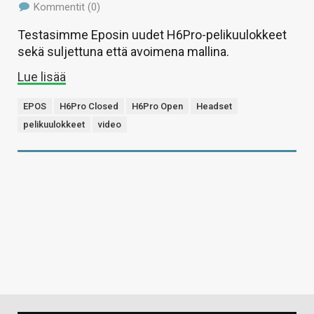
Kommentit (0)
Testasimme Eposin uudet H6Pro-pelikuulokkeet
sekä suljettuna että avoimena mallina.
Lue lisää
EPOS
H6Pro Closed
H6Pro Open
Headset
pelikuulokkeet
video