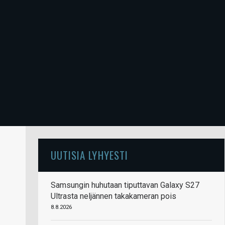
UUTISIA LYHYESTI
Samsungin huhutaan tiputtavan Galaxy S27
Ultrasta neljännen takakameran pois
8.8.2026