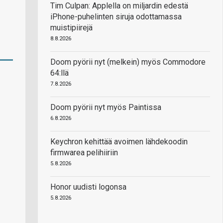
Tim Culpan: Applella on miljardin edestä
iPhone-puhelinten siruja odottamassa
muistipiirejä
8.8.2026
Doom pyörii nyt (melkein) myös Commodore
64:llä
7.8.2026
Doom pyörii nyt myös Paintissa
6.8.2026
Keychron kehittää avoimen lähdekoodin
firmwarea pelihiiriin
5.8.2026
Honor uudisti logonsa
5.8.2026