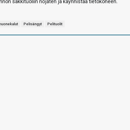
on säkkituoliin nojaten ja käynnistää tietokoneen.
huonekalut
Pelisängyt
Pelituolit