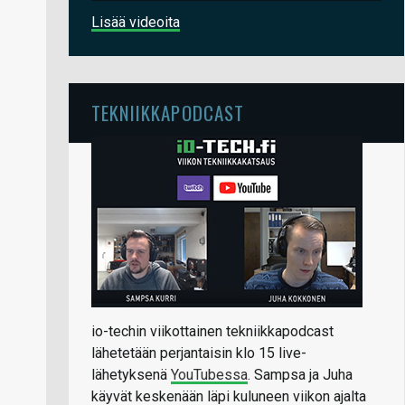
Lisää videoita
TEKNIIKKAPODCAST
io-techin viikottainen tekniikkapodcast
lähetetään perjantaisin klo 15 live-
lähetyksenä
YouTubessa
. Sampsa ja Juha
käyvät keskenään läpi kuluneen viikon ajalta