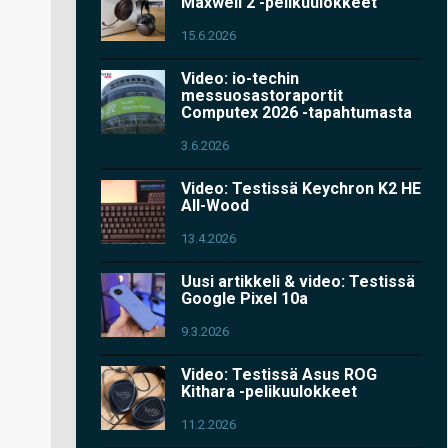
Maxwell 2 -pelikuulokkeet
15.6.2026
Video: io-techin
messuosastoraportit
Computex 2026 -tapahtumasta
3.6.2026
Video: Testissä Keychron K2 HE
All-Wood
13.4.2026
Uusi artikkeli & video: Testissä
Google Pixel 10a
9.3.2026
Video: Testissä Asus ROG
Kithara -pelikuulokkeet
11.2.2026