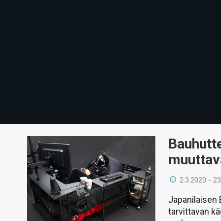
Bauhutte
muuttav
2.3.2020 - 23
Japanilaisen 
tarvittavan k