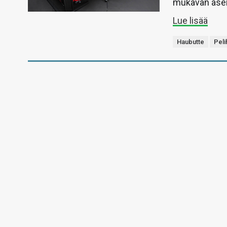
mukavan asenn
Lue lisää
Haubutte
Peli