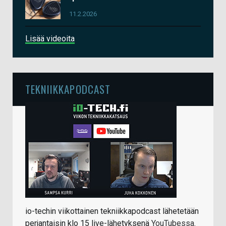
11.2.2026
Lisää videoita
TEKNIIKKAPODCAST
io-techin viikottainen tekniikkapodcast lähetetään
perjantaisin klo 15 live-lähetyksenä
YouTubessa
.