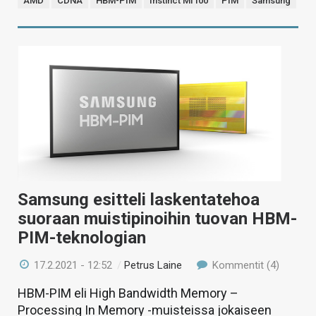
AMD
CDNA
HBM-PIM
Instinct MI100
PIM
Samsung
Samsung esitteli laskentatehoa
suoraan muistipinoihin tuovan HBM-
PIM-teknologian
17.2.2021 - 12:52
/
Petrus Laine
Kommentit (4)
HBM-PIM eli High Bandwidth Memory –
Processing In Memory -muisteissa jokaiseen