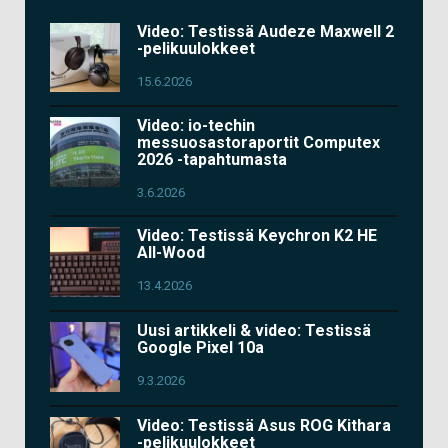
Video: Testissä Audeze Maxwell 2
-pelikuulokkeet
15.6.2026
Video: io-techin
messuosastoraportit Computex
2026 -tapahtumasta
3.6.2026
Video: Testissä Keychron K2 HE
All-Wood
13.4.2026
Uusi artikkeli & video: Testissä
Google Pixel 10a
9.3.2026
Video: Testissä Asus ROG Kithara
-pelikuulokkeet