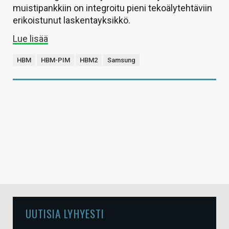
muistipankkiin on integroitu pieni tekoälytehtäviin
erikoistunut laskentayksikkö.
Lue lisää
HBM
HBM-PIM
HBM2
Samsung
UUTISIA LYHYESTI