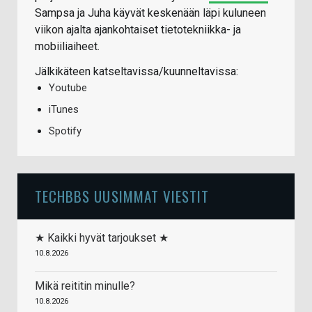
Sampsa ja Juha käyvät keskenään läpi kuluneen
viikon ajalta ajankohtaiset tietotekniikka- ja
mobiiliaiheet.
Jälkikäteen katseltavissa/kuunneltavissa:
Youtube
iTunes
Spotify
TECHBBS UUSIMMAT VIESTIT
★ Kaikki hyvät tarjoukset ★
10.8.2026
Mikä reititin minulle?
10.8.2026