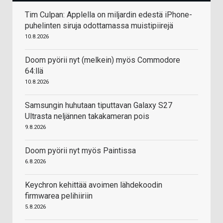
Tim Culpan: Applella on miljardin edestä iPhone-
puhelinten siruja odottamassa muistipiirejä
10.8.2026
Doom pyörii nyt (melkein) myös Commodore
64:llä
10.8.2026
Samsungin huhutaan tiputtavan Galaxy S27
Ultrasta neljännen takakameran pois
9.8.2026
Doom pyörii nyt myös Paintissa
6.8.2026
Keychron kehittää avoimen lähdekoodin
firmwarea pelihiiriin
5.8.2026