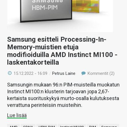
KAUPPA
VAIHDA TEEMA
Samsung esitteli Processing-In-
Memory-muistien etuja
HAKU
modifioiduilla AMD Instinct MI100 -
laskentakorteilla
15.12.2022 - 16:09
/
Petrus Laine
Kommentit (2)
Samsungin mukaan 96:n PIM-muisteilla muokatun
Instinct MI100:n klusterin tarjoavan jopa 2,67-
kertaista suorituskykyä murto-osalla kulutuksesta
verrattuna perinteisiin muisteihin.
Lue lisää