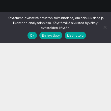
© S&J Media Oy
Käytämme evästeitä sivuston toiminnoissa, ominaisuuksissa ja
liikenteen analysoinnissa. Käyttämällä sivustoa hyväksyt
evästeiden käytön.
Ok
En hyväksy
Lisätietoja
;