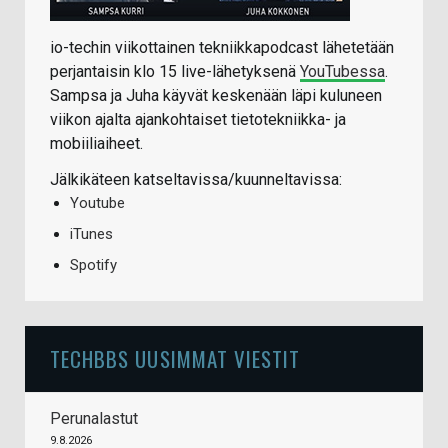
io-techin viikottainen tekniikkapodcast lähetetään
perjantaisin klo 15 live-lähetyksenä
YouTubessa
.
Sampsa ja Juha käyvät keskenään läpi kuluneen
viikon ajalta ajankohtaiset tietotekniikka- ja
mobiiliaiheet.
Jälkikäteen katseltavissa/kuunneltavissa:
Youtube
iTunes
Spotify
TECHBBS UUSIMMAT VIESTIT
Perunalastut
9.8.2026