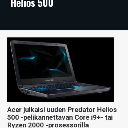
Helios 500
ARTIKKELIT
VIDEOT
TECHBBS
TIETOA
HINTA.FI
KAUPPA
VAIHDA TEEMA
HAKU
Acer julkaisi uuden Predator Helios
500 -pelikannettavan Core i9+- tai
Ryzen 2000 -prosessorilla