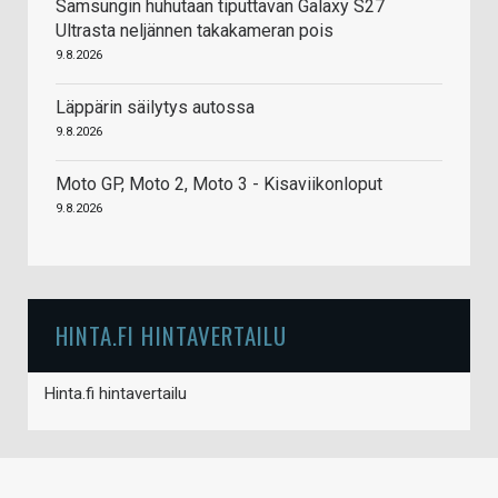
Samsungin huhutaan tiputtavan Galaxy S27
Ultrasta neljännen takakameran pois
9.8.2026
Läppärin säilytys autossa
9.8.2026
Moto GP, Moto 2, Moto 3 - Kisaviikonloput
9.8.2026
HINTA.FI HINTAVERTAILU
Hinta.fi hintavertailu