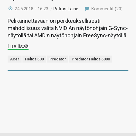
24.5.2018 - 16:23
/
Petrus Laine
Kommentit (20)
Pelikannettavaan on poikkeuksellisesti
mahdollisuus valita NVIDIAn näytönohjain G-Sync-
näytöllä tai AMD:n näytönohjain FreeSync-näytöllä.
Lue lisää
Acer
Helios 500
Predator
Predator Helios 5000