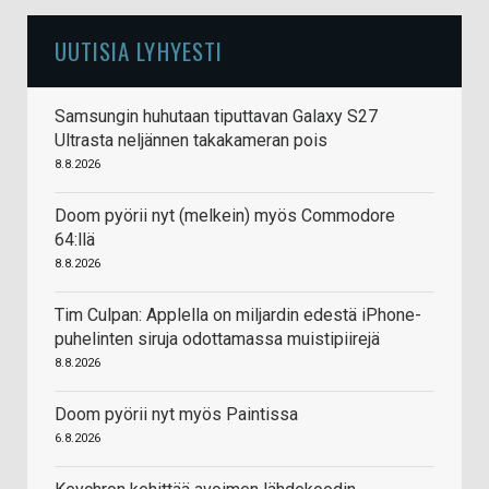
UUTISIA LYHYESTI
Samsungin huhutaan tiputtavan Galaxy S27
Ultrasta neljännen takakameran pois
8.8.2026
Doom pyörii nyt (melkein) myös Commodore
64:llä
8.8.2026
Tim Culpan: Applella on miljardin edestä iPhone-
puhelinten siruja odottamassa muistipiirejä
8.8.2026
Doom pyörii nyt myös Paintissa
6.8.2026