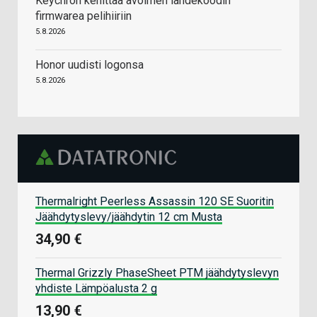
Keychron kehittää avoimen lähdekoodin
firmwarea pelihiiriin
5.8.2026
Honor uudisti logonsa
5.8.2026
Thermalright Peerless Assassin 120 SE Suoritin
Jäähdytyslevy/jäähdytin 12 cm Musta
34,90 €
Thermal Grizzly PhaseSheet PTM jäähdytyslevyn
yhdiste Lämpöalusta 2 g
13,90 €