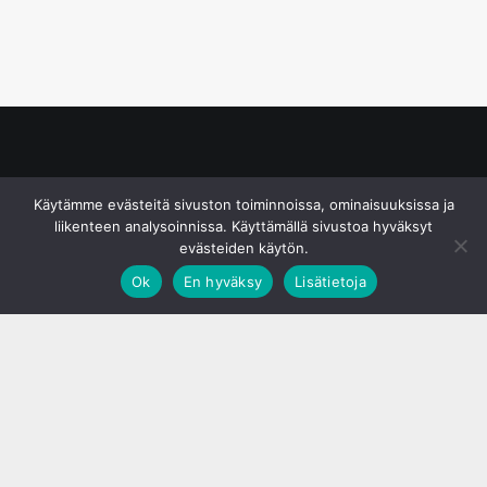
© S&J Media Oy
Käytämme evästeitä sivuston toiminnoissa, ominaisuuksissa ja
liikenteen analysoinnissa. Käyttämällä sivustoa hyväksyt
evästeiden käytön.
Ok
En hyväksy
Lisätietoja
;