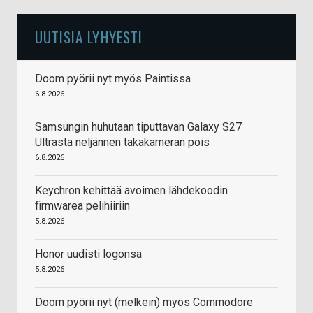
UUTISIA LYHYESTI
Doom pyörii nyt myös Paintissa
6.8.2026
Samsungin huhutaan tiputtavan Galaxy S27
Ultrasta neljännen takakameran pois
6.8.2026
Keychron kehittää avoimen lähdekoodin
firmwarea pelihiiriin
5.8.2026
Honor uudisti logonsa
5.8.2026
Doom pyörii nyt (melkein) myös Commodore