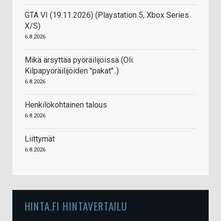
GTA VI (19.11.2026) (Playstation 5, Xbox Series
X/S)
6.8.2026
Mikä ärsyttää pyöräilijöissä (Oli:
Kilpapyöräilijöiden "pakat"..)
6.8.2026
Henkilökohtainen talous
6.8.2026
Liittymät
6.8.2026
HINTA.FI HINTAVERTAILU