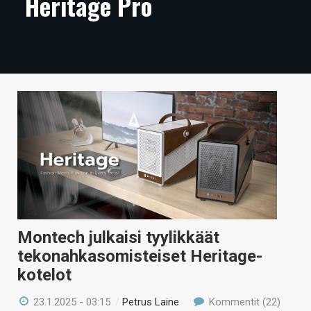
Heritage Pro
ARTIKKELIT
VIDEOT
TECHBBS
TIETOA
HINTA.FI
KAUPPA
VAIHDA TEEMA
Montech julkaisi tyylikkäät
tekonahkasomisteiset Heritage-
HAKU
kotelot
23.1.2025 - 03:15
/
Petrus Laine
Kommentit (22)