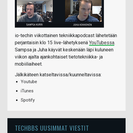
io-techin viikottainen tekniikkapodcast lähetetään
perjantaisin klo 15 live-lähetyksenä
YouTubessa
.
Sampsa ja Juha käyvät keskenään läpi kuluneen
viikon ajalta ajankohtaiset tietotekniikka- ja
mobiiliaiheet.
Jälkikäteen katseltavissa/kuunneltavissa:
Youtube
iTunes
Spotify
TECHBBS UUSIMMAT VIESTIT