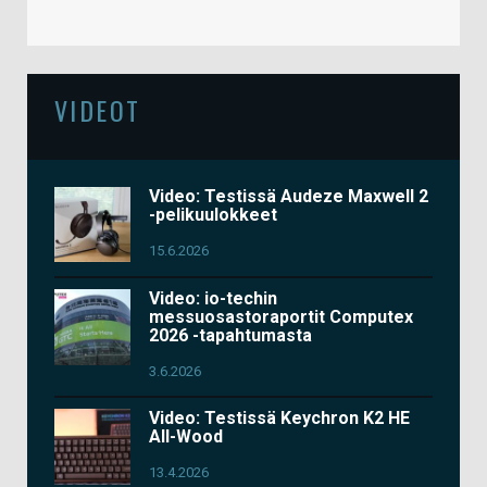
VIDEOT
Video: Testissä Audeze Maxwell 2
-pelikuulokkeet
15.6.2026
Video: io-techin
messuosastoraportit Computex
2026 -tapahtumasta
3.6.2026
Video: Testissä Keychron K2 HE
All-Wood
13.4.2026