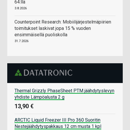
64:llä
3.8.2026
Counterpoint Research: Mobiilijärjestelmäpiirien
toimitukset laskivat jopa 15 % vuoden
ensimmäisellä puoliskolla
31.7.2026
Thermal Grizzly PhaseSheet PTM jäähdytyslevyn
yhdiste Lämpöalusta 2 g
13,90 €
ARCTIC Liquid Freezer III Pro 360 Suoritin
Nestejäähdytyspakkaus 12 cm musta 1 kpl