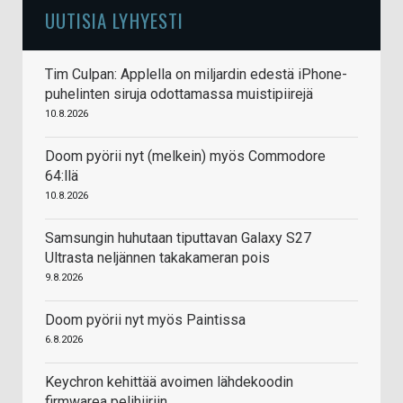
UUTISIA LYHYESTI
Tim Culpan: Applella on miljardin edestä iPhone-
puhelinten siruja odottamassa muistipiirejä
10.8.2026
Doom pyörii nyt (melkein) myös Commodore
64:llä
10.8.2026
Samsungin huhutaan tiputtavan Galaxy S27
Ultrasta neljännen takakameran pois
9.8.2026
Doom pyörii nyt myös Paintissa
6.8.2026
Keychron kehittää avoimen lähdekoodin
firmwarea pelihiiriin