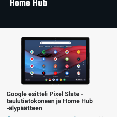
Home Hub
ARTIKKELIT
VIDEOT
TECHBBS
TIETOA
HINTA.FI
KAUPPA
VAIHDA TEEMA
Google esitteli Pixel Slate -
HAKU
taulutietokoneen ja Home Hub
-älypäätteen