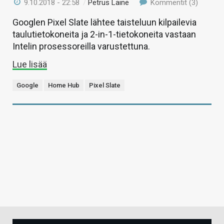
9.10.2018 - 22:58
/
Petrus Laine
Kommentit (3)
Googlen Pixel Slate lähtee taisteluun kilpailevia
taulutietokoneita ja 2-in-1-tietokoneita vastaan
Intelin prosessoreilla varustettuna.
Lue lisää
Google
Home Hub
Pixel Slate