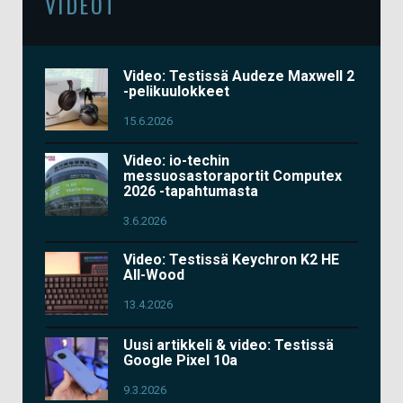
VIDEOT
Video: Testissä Audeze Maxwell 2
-pelikuulokkeet
15.6.2026
Video: io-techin
messuosastoraportit Computex
2026 -tapahtumasta
3.6.2026
Video: Testissä Keychron K2 HE
All-Wood
13.4.2026
Uusi artikkeli & video: Testissä
Google Pixel 10a
9.3.2026