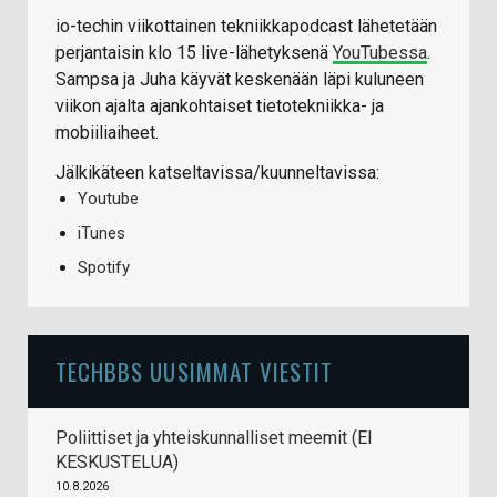
io-techin viikottainen tekniikkapodcast lähetetään
perjantaisin klo 15 live-lähetyksenä
YouTubessa
.
Sampsa ja Juha käyvät keskenään läpi kuluneen
viikon ajalta ajankohtaiset tietotekniikka- ja
mobiiliaiheet.
Jälkikäteen katseltavissa/kuunneltavissa:
Youtube
iTunes
Spotify
TECHBBS UUSIMMAT VIESTIT
Poliittiset ja yhteiskunnalliset meemit (EI
KESKUSTELUA)
10.8.2026