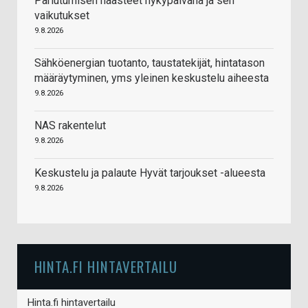
Pariutumisen haasteet nykypäivänä ja sen
vaikutukset
9.8.2026
Sähköenergian tuotanto, taustatekijät, hintatason
määräytyminen, yms yleinen keskustelu aiheesta
9.8.2026
NAS rakentelut
9.8.2026
Keskustelu ja palaute Hyvät tarjoukset -alueesta
9.8.2026
HINTA.FI HINTAVERTAILU
Hinta.fi hintavertailu