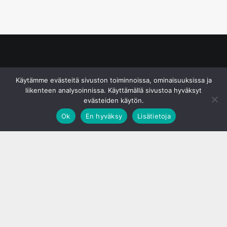
© S&J Media Oy
Käytämme evästeitä sivuston toiminnoissa, ominaisuuksissa ja
liikenteen analysoinnissa. Käyttämällä sivustoa hyväksyt
evästeiden käytön.
Ok
En hyväksy
Lisätietoja
;