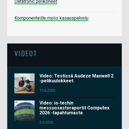
Datatronic pelikoneet
Komponenteille myös kasauspalvelu
VIDEOT
Video: Testissä Audeze Maxwell 2
-pelikuulokkeet
15.6.2026
Video: io-techin
messuosastoraportit Computex
2026 -tapahtumasta
3.6.2026