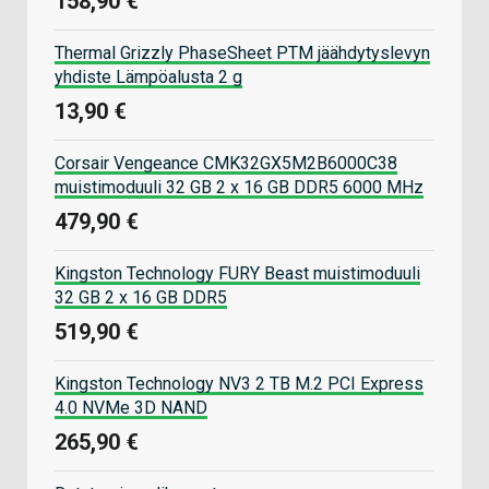
158,90 €
Thermal Grizzly PhaseSheet PTM jäähdytyslevyn
yhdiste Lämpöalusta 2 g
13,90 €
Corsair Vengeance CMK32GX5M2B6000C38
muistimoduuli 32 GB 2 x 16 GB DDR5 6000 MHz
479,90 €
Kingston Technology FURY Beast muistimoduuli
32 GB 2 x 16 GB DDR5
519,90 €
Kingston Technology NV3 2 TB M.2 PCI Express
4.0 NVMe 3D NAND
265,90 €