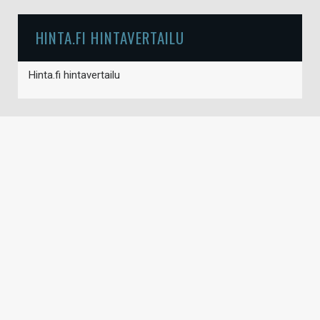
HINTA.FI HINTAVERTAILU
Hinta.fi hintavertailu