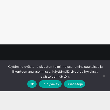
© S&J Media Oy
Käytämme evästeitä sivuston toiminnoissa, ominaisuuksissa ja
liikenteen analysoinnissa. Käyttämällä sivustoa hyväksyt
evästeiden käytön.
Ok
En hyväksy
Lisätietoja
;