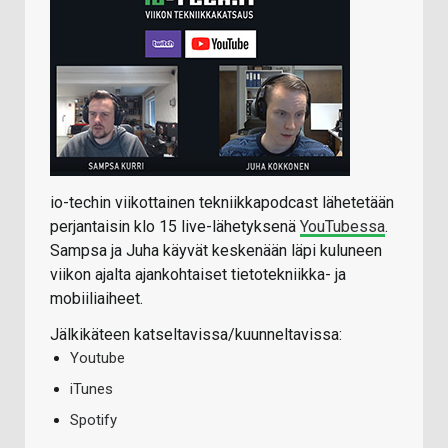
io-techin viikottainen tekniikkapodcast lähetetään
perjantaisin klo 15 live-lähetyksenä
YouTubessa
.
Sampsa ja Juha käyvät keskenään läpi kuluneen
viikon ajalta ajankohtaiset tietotekniikka- ja
mobiiliaiheet.
Jälkikäteen katseltavissa/kuunneltavissa:
Youtube
iTunes
Spotify