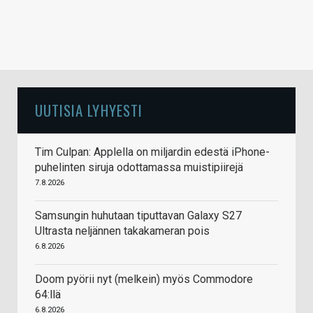
UUTISIA LYHYESTI
Tim Culpan: Applella on miljardin edestä iPhone-
puhelinten siruja odottamassa muistipiirejä
7.8.2026
Samsungin huhutaan tiputtavan Galaxy S27
Ultrasta neljännen takakameran pois
6.8.2026
Doom pyörii nyt (melkein) myös Commodore
64:llä
6.8.2026