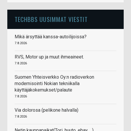
TECHBBS UUSIMMAT VIESTIT
Mikä ärsyttää kanssa-autoilijoissa?
7.8.2026
RVS, Motor up ja muut ihmeaineet.
7.8.2026
Suomen Yhteisverkko Oy:n radioverkon
modernisointi Nokian tekniikalla
käyttäjäkokemukset/palaute
7.8.2026
Via dolorosa (pelikone halvalla)
7.8.2026
Netin kauppapaikat(Tori, huuto, ebay, ...)