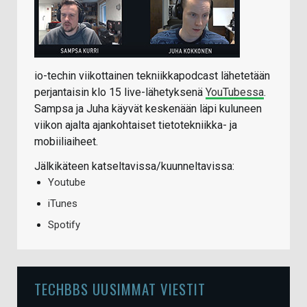
io-techin viikottainen tekniikkapodcast lähetetään
perjantaisin klo 15 live-lähetyksenä
YouTubessa
.
Sampsa ja Juha käyvät keskenään läpi kuluneen
viikon ajalta ajankohtaiset tietotekniikka- ja
mobiiliaiheet.
Jälkikäteen katseltavissa/kuunneltavissa:
Youtube
iTunes
Spotify
TECHBBS UUSIMMAT VIESTIT