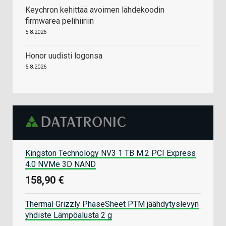
Keychron kehittää avoimen lähdekoodin
firmwarea pelihiiriin
5.8.2026
Honor uudisti logonsa
5.8.2026
Kingston Technology NV3 1 TB M.2 PCI Express
4.0 NVMe 3D NAND
158,90 €
Thermal Grizzly PhaseSheet PTM jäähdytyslevyn
yhdiste Lämpöalusta 2 g