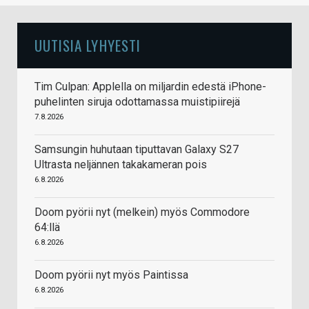
UUTISIA LYHYESTI
Tim Culpan: Applella on miljardin edestä iPhone-
puhelinten siruja odottamassa muistipiirejä
7.8.2026
Samsungin huhutaan tiputtavan Galaxy S27
Ultrasta neljännen takakameran pois
6.8.2026
Doom pyörii nyt (melkein) myös Commodore
64:llä
6.8.2026
Doom pyörii nyt myös Paintissa
6.8.2026