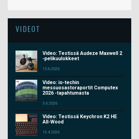
VIDEOT
Video: Testissä Audeze Maxwell 2
-pelikuulokkeet
15.6.2026
Video: io-techin
messuosastoraportit Computex
2026 -tapahtumasta
3.6.2026
Video: Testissä Keychron K2 HE
All-Wood
13.4.2026