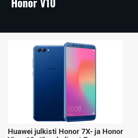
Honor V10
ARTIKKELIT
VIDEOT
TECHBBS
TIETOA
HINTA.FI
KAUPPA
VAIHDA TEEMA
HAKU
Huawei julkisti Honor 7X- ja Honor