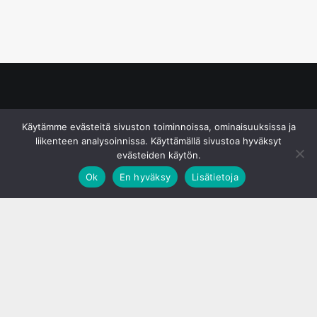
© S&J Media Oy
Käytämme evästeitä sivuston toiminnoissa, ominaisuuksissa ja
liikenteen analysoinnissa. Käyttämällä sivustoa hyväksyt
evästeiden käytön.
Ok
En hyväksy
Lisätietoja
;