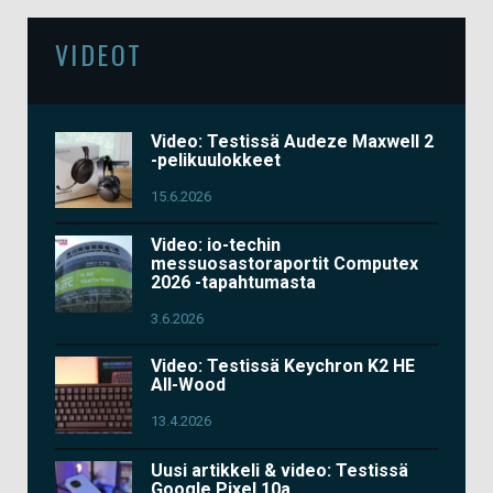
VIDEOT
Video: Testissä Audeze Maxwell 2
-pelikuulokkeet
15.6.2026
Video: io-techin
messuosastoraportit Computex
2026 -tapahtumasta
3.6.2026
Video: Testissä Keychron K2 HE
All-Wood
13.4.2026
Uusi artikkeli & video: Testissä
Google Pixel 10a