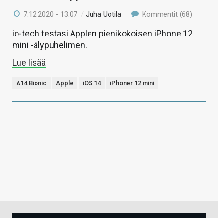
7.12.2020 - 13:07
/
Juha Uotila
Kommentit (68)
io-tech testasi Applen pienikokoisen iPhone 12
mini -älypuhelimen.
Lue lisää
A14 Bionic
Apple
iOS 14
iPhoner 12 mini