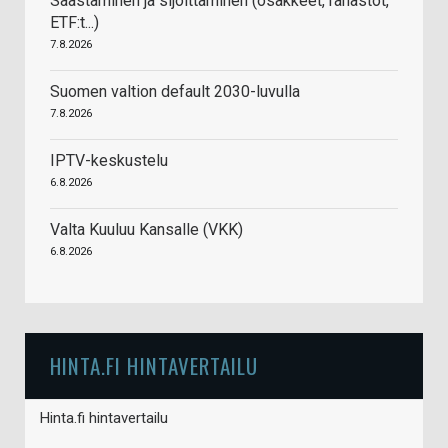
Säästäminen ja sijoittaminen (osakkeet, rahastot,
ETF:t...)
7.8.2026
Suomen valtion default 2030-luvulla
7.8.2026
IPTV-keskustelu
6.8.2026
Valta Kuuluu Kansalle (VKK)
6.8.2026
HINTA.FI HINTAVERTAILU
Hinta.fi hintavertailu