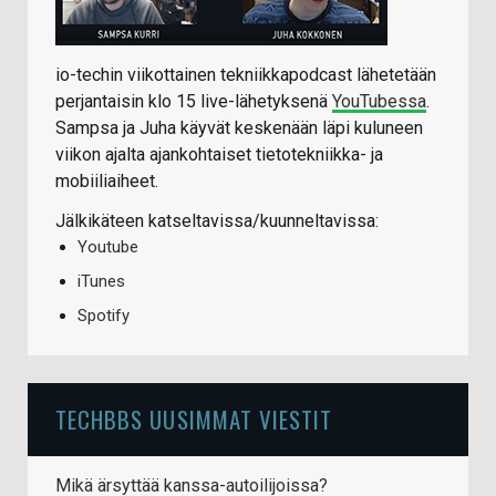
io-techin viikottainen tekniikkapodcast lähetetään
perjantaisin klo 15 live-lähetyksenä
YouTubessa
.
Sampsa ja Juha käyvät keskenään läpi kuluneen
viikon ajalta ajankohtaiset tietotekniikka- ja
mobiiliaiheet.
Jälkikäteen katseltavissa/kuunneltavissa:
Youtube
iTunes
Spotify
TECHBBS UUSIMMAT VIESTIT
Mikä ärsyttää kanssa-autoilijoissa?