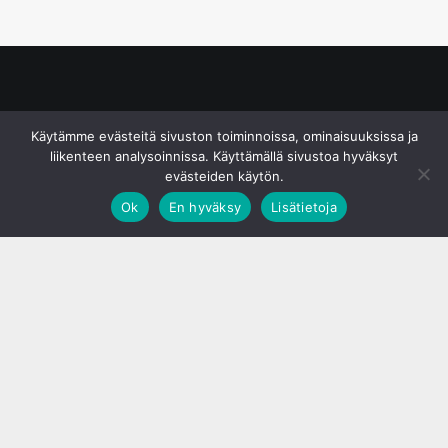
© S&J Media Oy
Käytämme evästeitä sivuston toiminnoissa, ominaisuuksissa ja
liikenteen analysoinnissa. Käyttämällä sivustoa hyväksyt
evästeiden käytön.
Ok
En hyväksy
Lisätietoja
;