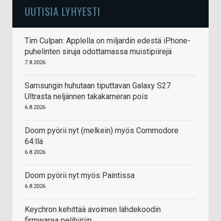
UUTISIA LYHYESTI
Tim Culpan: Applella on miljardin edestä iPhone-
puhelinten siruja odottamassa muistipiirejä
7.8.2026
Samsungin huhutaan tiputtavan Galaxy S27
Ultrasta neljännen takakameran pois
6.8.2026
Doom pyörii nyt (melkein) myös Commodore
64:llä
6.8.2026
Doom pyörii nyt myös Paintissa
6.8.2026
Keychron kehittää avoimen lähdekoodin
firmwarea pelihiiriin