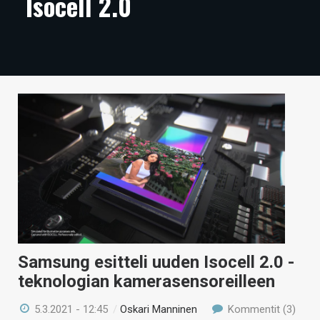
Isocell 2.0
ARTIKKELIT
VIDEOT
TECHBBS
TIETOA
HINTA.FI
KAUPPA
VAIHDA TEEMA
Samsung esitteli uuden Isocell 2.0 -
HAKU
teknologian kamerasensoreilleen
5.3.2021 - 12:45
/
Oskari Manninen
Kommentit (3)