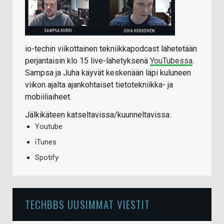
io-techin viikottainen tekniikkapodcast lähetetään
perjantaisin klo 15 live-lähetyksenä
YouTubessa
.
Sampsa ja Juha käyvät keskenään läpi kuluneen
viikon ajalta ajankohtaiset tietotekniikka- ja
mobiiliaiheet.
Jälkikäteen katseltavissa/kuunneltavissa:
Youtube
iTunes
Spotify
TECHBBS UUSIMMAT VIESTIT