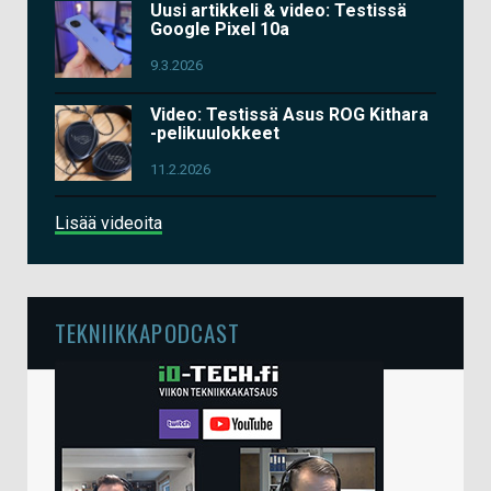
Uusi artikkeli & video: Testissä
Google Pixel 10a
9.3.2026
Video: Testissä Asus ROG Kithara
-pelikuulokkeet
11.2.2026
Lisää videoita
TEKNIIKKAPODCAST