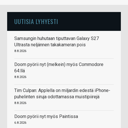
UUTISIA LYHYESTI
Samsungin huhutaan tiputtavan Galaxy S27
Ultrasta neljännen takakameran pois
8.8.2026
Doom pyörii nyt (melkein) myös Commodore
64:llä
8.8.2026
Tim Culpan: Applella on miljardin edestä iPhone-
puhelinten siruja odottamassa muistipiirejä
8.8.2026
Doom pyörii nyt myös Paintissa
6.8.2026