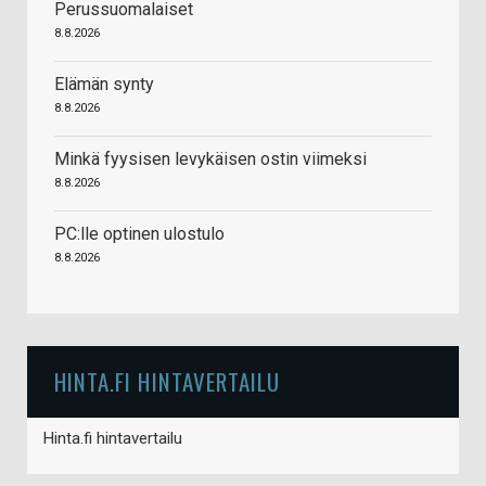
Perussuomalaiset
8.8.2026
Elämän synty
8.8.2026
Minkä fyysisen levykäisen ostin viimeksi
8.8.2026
PC:lle optinen ulostulo
8.8.2026
HINTA.FI HINTAVERTAILU
Hinta.fi hintavertailu