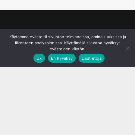
© S&J Media Oy
Käytämme evästeitä sivuston toiminnoissa, ominaisuuksissa ja
liikenteen analysoinnissa. Käyttämällä sivustoa hyväksyt
evästeiden käytön.
Ok
En hyväksy
Lisätietoja
;