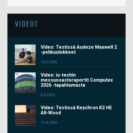
VIDEOT
Video: Testissä Audeze Maxwell 2
-pelikuulokkeet
15.6.2026
Video: io-techin
messuosastoraportit Computex
2026 -tapahtumasta
3.6.2026
Video: Testissä Keychron K2 HE
All-Wood
13.4.2026