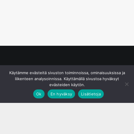
© S&J Media Oy
Käytämme evästeitä sivuston toiminnoissa, ominaisuuksissa ja
liikenteen analysoinnissa. Käyttämällä sivustoa hyväksyt
evästeiden käytön.
Ok
En hyväksy
Lisätietoja
;