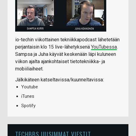
io-techin viikottainen tekniikkapodcast lähetetään
perjantaisin klo 15 live-lähetyksenä
YouTubessa
.
Sampsa ja Juha käyvät keskenään läpi kuluneen
viikon ajalta ajankohtaiset tietotekniikka- ja
mobiiliaiheet.
Jälkikäteen katseltavissa/kuunneltavissa:
Youtube
iTunes
Spotify
TECHBBS UUSIMMAT VIESTIT