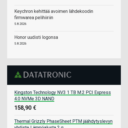
Keychron kehittää avoimen lähdekoodin
firmwarea pelihiiriin
5.8.2026
Honor uudisti logonsa
5.8.2026
Kingston Technology NV3 1 TB M.2 PCI Express
4.0 NVMe 3D NAND
158,90 €
Thermal Grizzly PhaseSheet PTM jäähdytyslevyn
yhdiste Lämpöalusta 2 g