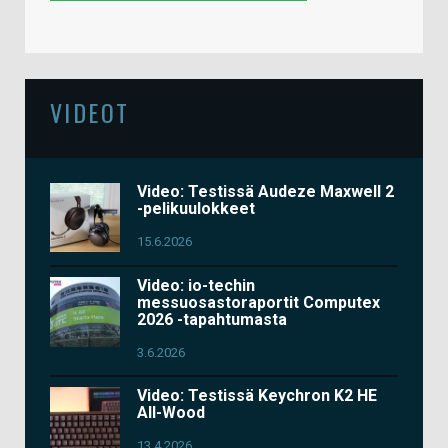
VIDEOT
Video: Testissä Audeze Maxwell 2
-pelikuulokkeet
15.6.2026
Video: io-techin
messuosastoraportit Computex
2026 -tapahtumasta
3.6.2026
Video: Testissä Keychron K2 HE
All-Wood
13.4.2026