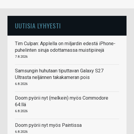
UUTISIA LYHYESTI
Tim Culpan: Applella on miljardin edestä iPhone-
puhelinten siruja odottamassa muistipiirejä
7.8.2026
Samsungin huhutaan tiputtavan Galaxy S27
Ultrasta neljännen takakameran pois
6.8.2026
Doom pyörii nyt (melkein) myös Commodore
64:llä
6.8.2026
Doom pyörii nyt myös Paintissa
6.8.2026