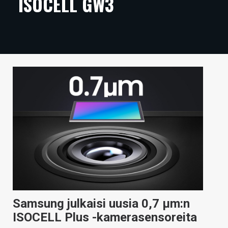
ISOCELL GW3
ARTIKKELIT
VIDEOT
TECHBBS
TIETOA
HINTA.FI
KAUPPA
VAIHDA TEEMA
HAKU
Samsung julkaisi uusia 0,7 µm:n
ISOCELL Plus -kamerasensoreita