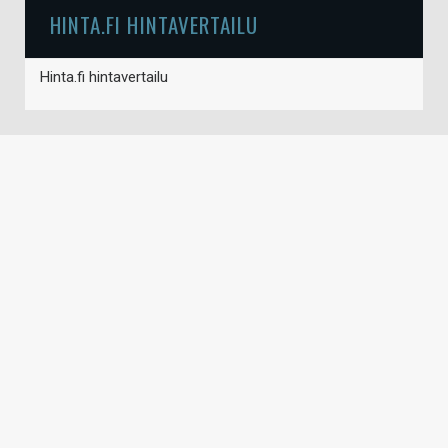
HINTA.FI HINTAVERTAILU
Hinta.fi hintavertailu