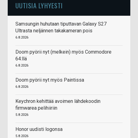
UUTISIA LYHYESTI
Samsungin huhutaan tiputtavan Galaxy S27
Ultrasta neljännen takakameran pois
6.8.2026
Doom pyörii nyt (melkein) myös Commodore
64:llä
6.8.2026
Doom pyörii nyt myös Paintissa
6.8.2026
Keychron kehittää avoimen lähdekoodin
firmwarea pelihiiriin
5.8.2026
Honor uudisti logonsa
5.8.2026