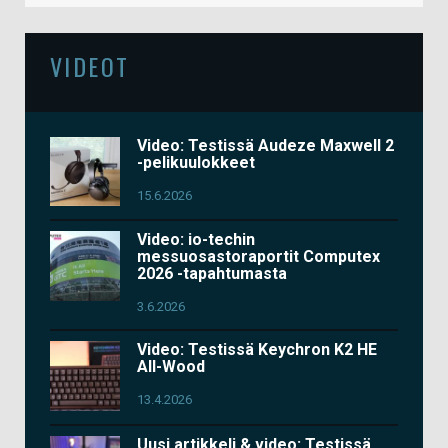
VIDEOT
Video: Testissä Audeze Maxwell 2
-pelikuulokkeet
15.6.2026
Video: io-techin
messuosastoraportit Computex
2026 -tapahtumasta
3.6.2026
Video: Testissä Keychron K2 HE
All-Wood
13.4.2026
Uusi artikkeli & video: Testissä