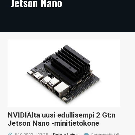
Jetson Nano
ARTIKKELIT
VIDEOT
TECHBBS
TIETOA
HINTA.FI
KAUPPA
VAIHDA TEEMA
HAKU
NVIDIAlta uusi edullisempi 2 Gt:n
Jetson Nano -minitietokone