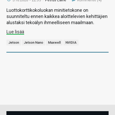
5.10.2020 - 22:35
/
Petrus Laine
Kommentit (4)
Luottokorttikokoluokan minitietokone on
suunniteltu ennen kaikkea aloittelevien kehittäjien
alustaksi tekoälyn ihmeelliseen maailmaan.
Lue lisää
Jetson
Jetson Nano
Maxwell
NVIDIA