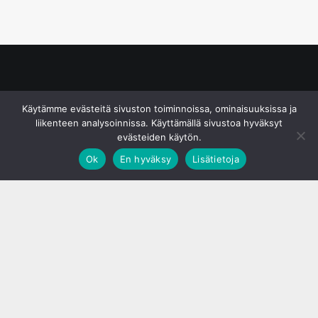
© S&J Media Oy
Käytämme evästeitä sivuston toiminnoissa, ominaisuuksissa ja
liikenteen analysoinnissa. Käyttämällä sivustoa hyväksyt
evästeiden käytön.
Ok
En hyväksy
Lisätietoja
;