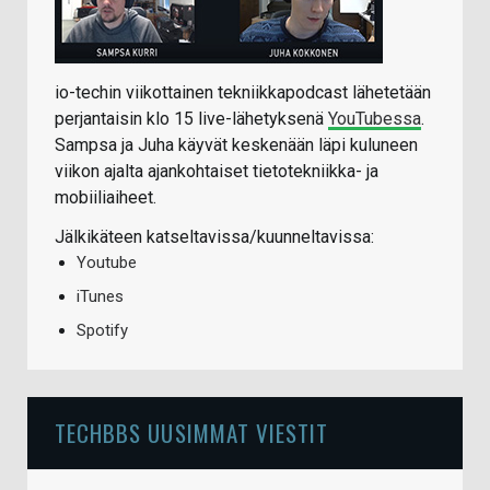
io-techin viikottainen tekniikkapodcast lähetetään
perjantaisin klo 15 live-lähetyksenä
YouTubessa
.
Sampsa ja Juha käyvät keskenään läpi kuluneen
viikon ajalta ajankohtaiset tietotekniikka- ja
mobiiliaiheet.
Jälkikäteen katseltavissa/kuunneltavissa:
Youtube
iTunes
Spotify
TECHBBS UUSIMMAT VIESTIT