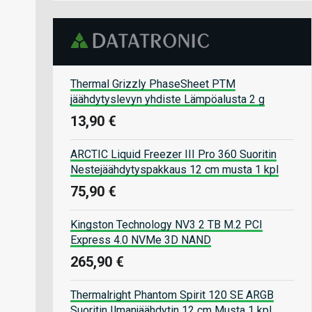
Thermal Grizzly PhaseSheet PTM
jäähdytyslevyn yhdiste Lämpöalusta 2 g
13,90 €
ARCTIC Liquid Freezer III Pro 360 Suoritin
Nestejäähdytyspakkaus 12 cm musta 1 kpl
75,90 €
Kingston Technology NV3 2 TB M.2 PCI
Express 4.0 NVMe 3D NAND
265,90 €
Thermalright Phantom Spirit 120 SE ARGB
Suoritin Ilmanjäähdytin 12 cm Musta 1 kpl