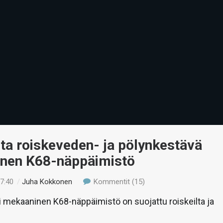
lta roiskeveden- ja pölynkestävä
nen K68-näppäimistö
17:40
/
Juha Kokkonen
Kommentit (15)
i mekaaninen K68-näppäimistö on suojattu roiskeilta ja