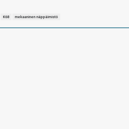
K68
mekaaninen näppäimistö