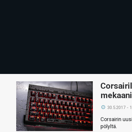
Corsairi
mekaani
30.5.2017 - 
Corsairin uus
pölyltä.