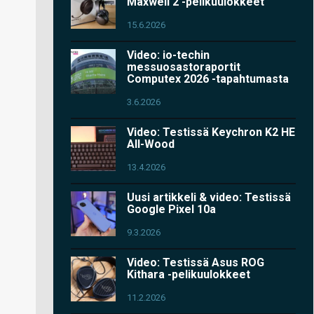
Maxwell 2 -pelikuulokkeet
15.6.2026
Video: io-techin
messuosastoraportit
Computex 2026 -tapahtumasta
3.6.2026
Video: Testissä Keychron K2 HE
All-Wood
13.4.2026
Uusi artikkeli & video: Testissä
Google Pixel 10a
9.3.2026
Video: Testissä Asus ROG
Kithara -pelikuulokkeet
11.2.2026