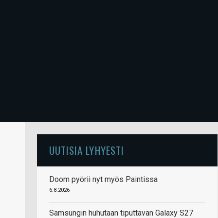
UUTISIA LYHYESTI
Doom pyörii nyt myös Paintissa
6.8.2026
Samsungin huhutaan tiputtavan Galaxy S27