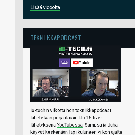
Lisää videoita
TEKNIIKKAPODCAST
io-techin viikottainen tekniikkapodcast
lähetetään perjantaisin klo 15 live-
lähetyksenä
YouTubessa
. Sampsa ja Juha
käyvät keskenään läpi kuluneen viikon ajalta