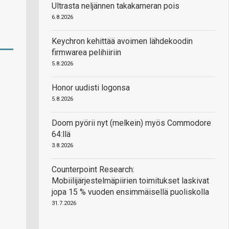
Ultrasta neljännen takakameran pois
6.8.2026
Keychron kehittää avoimen lähdekoodin
firmwarea pelihiiriin
5.8.2026
Honor uudisti logonsa
5.8.2026
Doom pyörii nyt (melkein) myös Commodore
64:llä
3.8.2026
Counterpoint Research:
Mobiilijärjestelmäpiirien toimitukset laskivat
jopa 15 % vuoden ensimmäisellä puoliskolla
31.7.2026