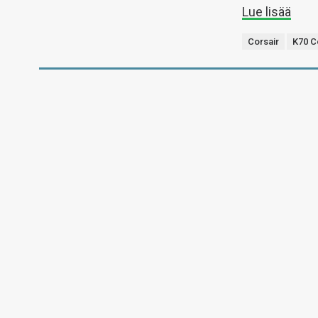
Lue lisää
Corsair
K70 C