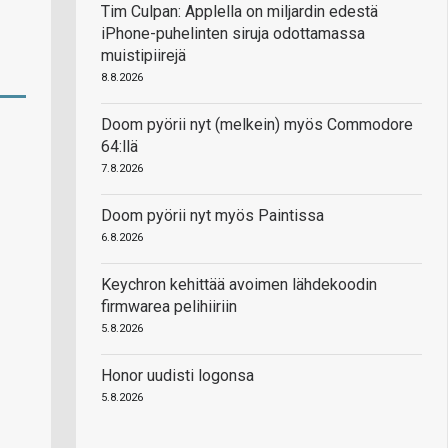
Tim Culpan: Applella on miljardin edestä
iPhone-puhelinten siruja odottamassa
muistipiirejä
8.8.2026
Doom pyörii nyt (melkein) myös Commodore
64:llä
7.8.2026
Doom pyörii nyt myös Paintissa
6.8.2026
Keychron kehittää avoimen lähdekoodin
firmwarea pelihiiriin
5.8.2026
Honor uudisti logonsa
5.8.2026