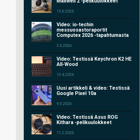
Maxwell 2 -pelikuulokkeet
15.6.2026
Video: io-techin
messuosastoraportit
Computex 2026 -tapahtumasta
3.6.2026
Video: Testissä Keychron K2 HE
All-Wood
13.4.2026
Uusi artikkeli & video: Testissä
Google Pixel 10a
9.3.2026
Video: Testissä Asus ROG
Kithara -pelikuulokkeet
11.2.2026