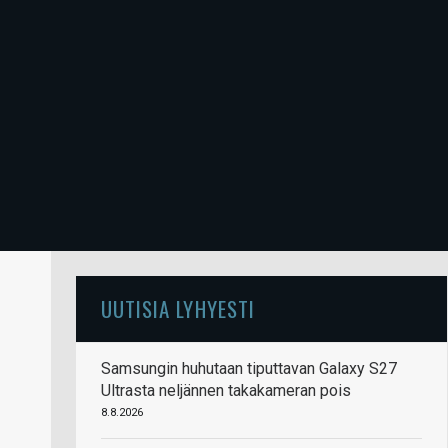
UUTISIA LYHYESTI
Samsungin huhutaan tiputtavan Galaxy S27
Ultrasta neljännen takakameran pois
8.8.2026