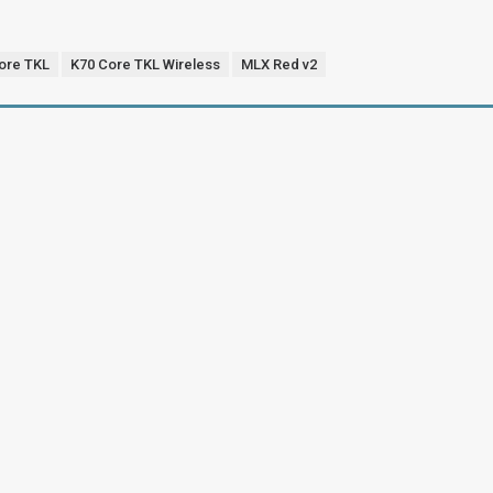
ore TKL
K70 Core TKL Wireless
MLX Red v2