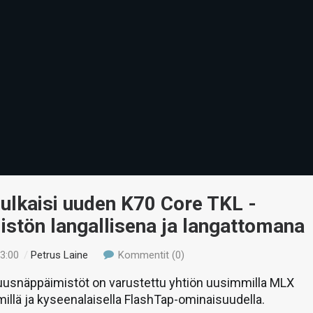
julkaisi uuden K70 Core TKL -
stön langallisena ja langattomana
03:00
/
Petrus Laine
Kommentit (0)
tuusnäppäimistöt on varustettu yhtiön uusimmilla MLX
millä ja kyseenalaisella FlashTap-ominaisuudella.