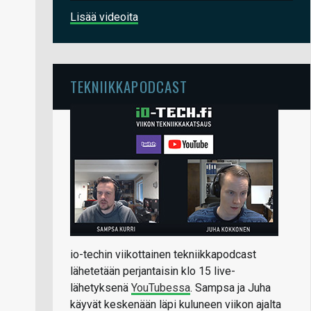
Lisää videoita
TEKNIIKKAPODCAST
io-techin viikottainen tekniikkapodcast
lähetetään perjantaisin klo 15 live-
lähetyksenä
YouTubessa
. Sampsa ja Juha
käyvät keskenään läpi kuluneen viikon ajalta