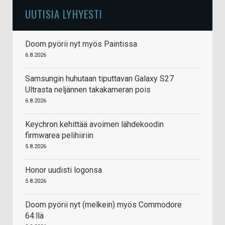
UUTISIA LYHYESTI
Doom pyörii nyt myös Paintissa
6.8.2026
Samsungin huhutaan tiputtavan Galaxy S27
Ultrasta neljännen takakameran pois
6.8.2026
Keychron kehittää avoimen lähdekoodin
firmwarea pelihiiriin
5.8.2026
Honor uudisti logonsa
5.8.2026
Doom pyörii nyt (melkein) myös Commodore
64:llä