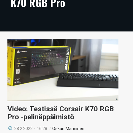
K70 RGB Pro
ARTIKKELIT
VIDEOT
TECHBBS
TIETOA
HINTA.FI
KAUPPA
VAIHDA TEEMA
Video: Testissä Corsair K70 RGB
HAKU
Pro -pelinäppäimistö
28.2.2022 - 16:28
/
Oskari Manninen