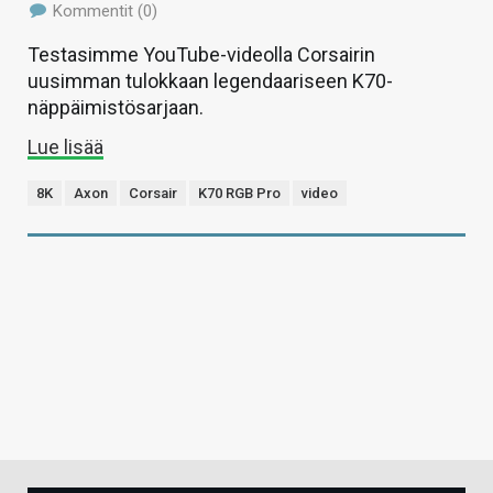
Kommentit (0)
Testasimme YouTube-videolla Corsairin
uusimman tulokkaan legendaariseen K70-
näppäimistösarjaan.
Lue lisää
8K
Axon
Corsair
K70 RGB Pro
video