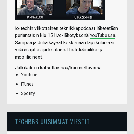
io-techin viikottainen tekniikkapodcast lähetetään
perjantaisin klo 15 live-lähetyksenä
YouTubessa
.
Sampsa ja Juha käyvät keskenään läpi kuluneen
viikon ajalta ajankohtaiset tietotekniikka- ja
mobiiliaiheet.
Jälkikäteen katseltavissa/kuunneltavissa:
Youtube
iTunes
Spotify
TECHBBS UUSIMMAT VIESTIT