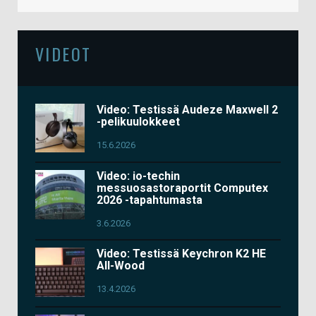
VIDEOT
Video: Testissä Audeze Maxwell 2
-pelikuulokkeet
15.6.2026
Video: io-techin
messuosastoraportit Computex
2026 -tapahtumasta
3.6.2026
Video: Testissä Keychron K2 HE
All-Wood
13.4.2026