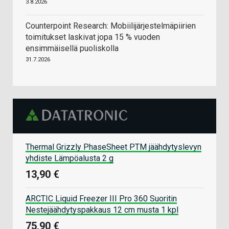
3.8.2026
Counterpoint Research: Mobiilijärjestelmäpiirien
toimitukset laskivat jopa 15 % vuoden
ensimmäisellä puoliskolla
31.7.2026
Thermal Grizzly PhaseSheet PTM jäähdytyslevyn
yhdiste Lämpöalusta 2 g
13,90 €
ARCTIC Liquid Freezer III Pro 360 Suoritin
Nestejäähdytyspakkaus 12 cm musta 1 kpl
75,90 €