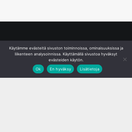
© S&J Media Oy
Käytämme evästeitä sivuston toiminnoissa, ominaisuuksissa ja
liikenteen analysoinnissa. Käyttämällä sivustoa hyväksyt
evästeiden käytön.
Ok
En hyväksy
Lisätietoja
;