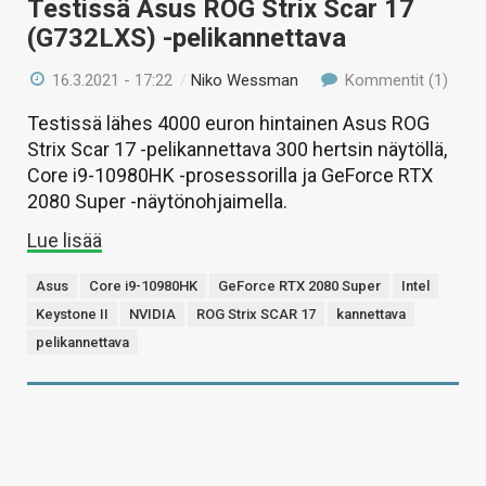
Testissä Asus ROG Strix Scar 17
(G732LXS) -pelikannettava
16.3.2021 - 17:22
/
Niko Wessman
Kommentit (1)
Testissä lähes 4000 euron hintainen Asus ROG
Strix Scar 17 -pelikannettava 300 hertsin näytöllä,
Core i9-10980HK -prosessorilla ja GeForce RTX
2080 Super -näytönohjaimella.
Lue lisää
Asus
Core i9-10980HK
GeForce RTX 2080 Super
Intel
Keystone II
NVIDIA
ROG Strix SCAR 17
kannettava
pelikannettava