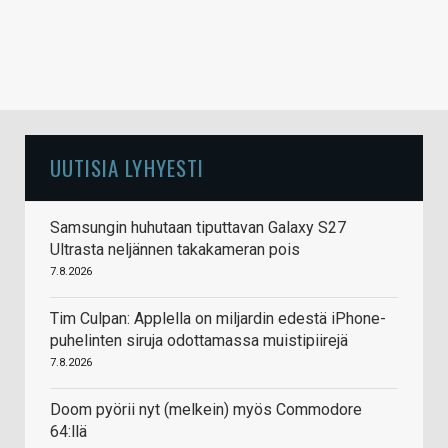
UUTISIA LYHYESTI
Samsungin huhutaan tiputtavan Galaxy S27
Ultrasta neljännen takakameran pois
7.8.2026
Tim Culpan: Applella on miljardin edestä iPhone-
puhelinten siruja odottamassa muistipiirejä
7.8.2026
Doom pyörii nyt (melkein) myös Commodore
64:llä