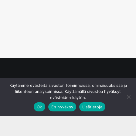
© S&J Media Oy
Käytämme evästeitä sivuston toiminnoissa, ominaisuuksissa ja
liikenteen analysoinnissa. Käyttämällä sivustoa hyväksyt
evästeiden käytön.
Ok
En hyväksy
Lisätietoja
;