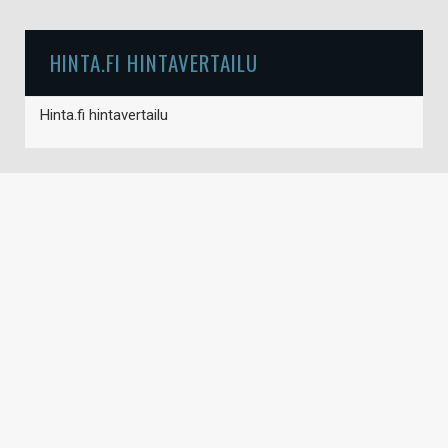
HINTA.FI HINTAVERTAILU
Hinta.fi hintavertailu