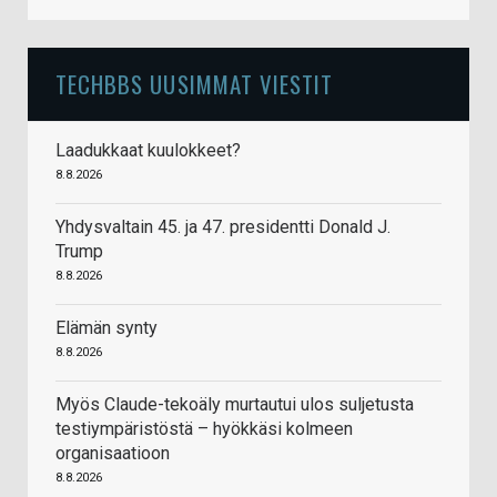
TECHBBS UUSIMMAT VIESTIT
Laadukkaat kuulokkeet?
8.8.2026
Yhdysvaltain 45. ja 47. presidentti Donald J.
Trump
8.8.2026
Elämän synty
8.8.2026
Myös Claude-tekoäly murtautui ulos suljetusta
testiympäristöstä – hyökkäsi kolmeen
organisaatioon
8.8.2026