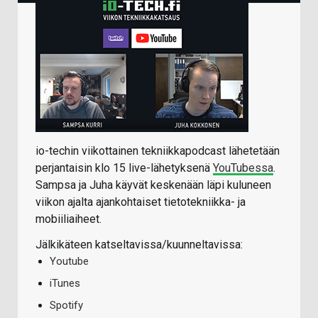
io-techin viikottainen tekniikkapodcast lähetetään
perjantaisin klo 15 live-lähetyksenä
YouTubessa
.
Sampsa ja Juha käyvät keskenään läpi kuluneen
viikon ajalta ajankohtaiset tietotekniikka- ja
mobiiliaiheet.
Jälkikäteen katseltavissa/kuunneltavissa:
Youtube
iTunes
Spotify