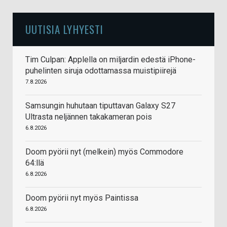
UUTISIA LYHYESTI
Tim Culpan: Applella on miljardin edestä iPhone-
puhelinten siruja odottamassa muistipiirejä
7.8.2026
Samsungin huhutaan tiputtavan Galaxy S27
Ultrasta neljännen takakameran pois
6.8.2026
Doom pyörii nyt (melkein) myös Commodore
64:llä
6.8.2026
Doom pyörii nyt myös Paintissa
6.8.2026