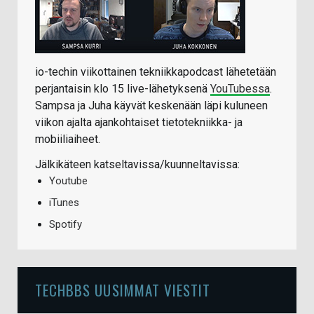
io-techin viikottainen tekniikkapodcast lähetetään
perjantaisin klo 15 live-lähetyksenä
YouTubessa
.
Sampsa ja Juha käyvät keskenään läpi kuluneen
viikon ajalta ajankohtaiset tietotekniikka- ja
mobiiliaiheet.
Jälkikäteen katseltavissa/kuunneltavissa:
Youtube
iTunes
Spotify
TECHBBS UUSIMMAT VIESTIT