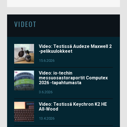
VIDEOT
Video: Testissä Audeze Maxwell 2
-pelikuulokkeet
15.6.2026
Video: io-techin
messuosastoraportit Computex
2026 -tapahtumasta
3.6.2026
Video: Testissä Keychron K2 HE
All-Wood
13.4.2026