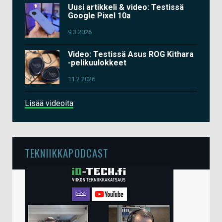
Uusi artikkeli & video: Testissä
Google Pixel 10a
9.3.2026
Video: Testissä Asus ROG Kithara
-pelikuulokkeet
11.2.2026
Lisää videoita
TEKNIIKKAPODCAST