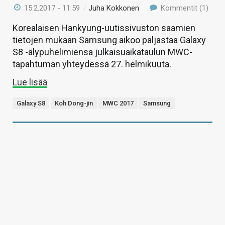
15.2.2017 - 11:59
/
Juha Kokkonen
Kommentit (1)
Korealaisen Hankyung-uutissivuston saamien
tietojen mukaan Samsung aikoo paljastaa Galaxy
S8 -älypuhelimiensa julkaisuaikataulun MWC-
tapahtuman yhteydessä 27. helmikuuta.
Lue lisää
Galaxy S8
Koh Dong-jin
MWC 2017
Samsung