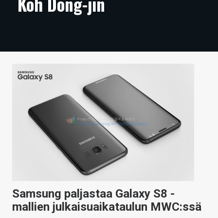
Koh Dong-jin
ARTIKKELIT
VIDEOT
TECHBBS
TIETOA
HINTA.FI
KAUPPA
VAIHDA TEEMA
HAKU
Samsung paljastaa Galaxy S8 -
mallien julkaisuaikataulun MWC:ssä