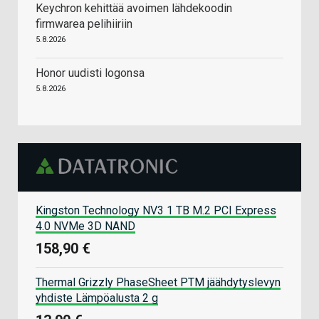
Keychron kehittää avoimen lähdekoodin
firmwarea pelihiiriin
5.8.2026
Honor uudisti logonsa
5.8.2026
Kingston Technology NV3 1 TB M.2 PCI Express
4.0 NVMe 3D NAND
158,90 €
Thermal Grizzly PhaseSheet PTM jäähdytyslevyn
yhdiste Lämpöalusta 2 g