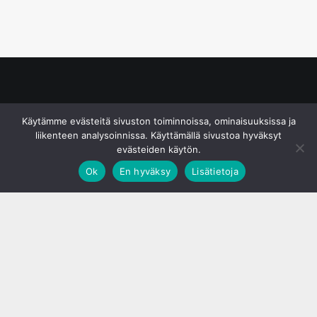
© S&J Media Oy
Käytämme evästeitä sivuston toiminnoissa, ominaisuuksissa ja
liikenteen analysoinnissa. Käyttämällä sivustoa hyväksyt
evästeiden käytön.
Ok
En hyväksy
Lisätietoja
;