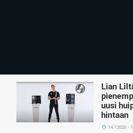
Lian Lil
pienempi
uusi hui
hintaan
14.7.2020 - 