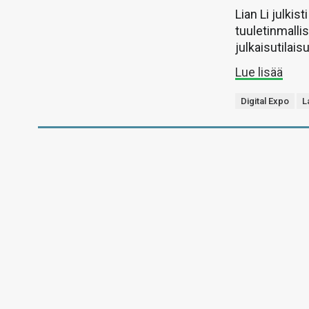
Lian Li julkis
tuuletinmall
julkaisutilai
Lue lisää
Digital Expo
L