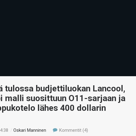
tä tulossa budjettiluokan Lancool,
 malli suosittuun O11-sarjaan ja
ppukotelo lähes 400 dollarin
14:38
/
Oskari Manninen
Kommentit (4)