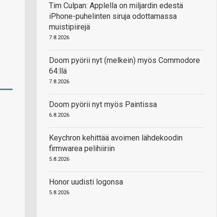
Tim Culpan: Applella on miljardin edestä
iPhone-puhelinten siruja odottamassa
muistipiirejä
7.8.2026
Doom pyörii nyt (melkein) myös Commodore
64:llä
7.8.2026
Doom pyörii nyt myös Paintissa
6.8.2026
Keychron kehittää avoimen lähdekoodin
firmwarea pelihiiriin
5.8.2026
Honor uudisti logonsa
5.8.2026