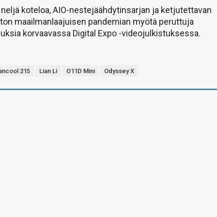
ti neljä koteloa, AIO-nestejäähdytinsarjan ja ketjutettavan
iston maailmanlaajuisen pandemian myötä peruttuja
suuksia korvaavassa Digital Expo -videojulkistuksessa.
ancool 215
Lian Li
O11D Mini
Odyssey X