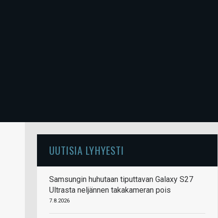
UUTISIA LYHYESTI
Samsungin huhutaan tiputtavan Galaxy S27
Ultrasta neljännen takakameran pois
7.8.2026