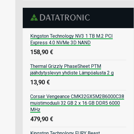
Kingston Technology NV3 1 TB M.2 PCI
Express 4.0 NVMe 3D NAND
158,90 €
Thermal Grizzly PhaseSheet PTM
jäähdytyslevyn yhdiste Lämpöalusta 2 g
13,90 €
Corsair Vengeance CMK32GX5M2B6000C38
muistimoduuli 32 GB 2 x 16 GB DDR5 6000
MHz
479,90 €
Kingston Technology FURY Beast