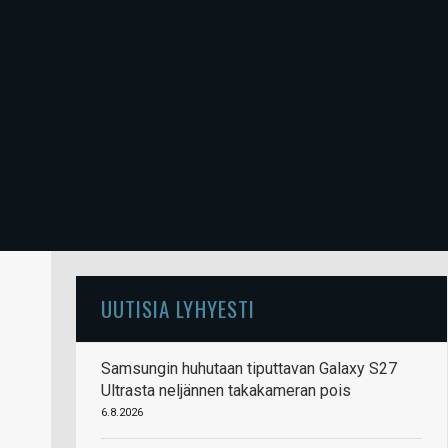
UUTISIA LYHYESTI
Samsungin huhutaan tiputtavan Galaxy S27
Ultrasta neljännen takakameran pois
6.8.2026