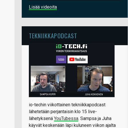
Lisää videoita
TEKNIIKKAPODCAST
io-techin viikottainen tekniikkapodcast
lähetetään perjantaisin klo 15 live-
lähetyksenä
YouTubessa
. Sampsa ja Juha
käyvät keskenään läpi kuluneen viikon ajalta