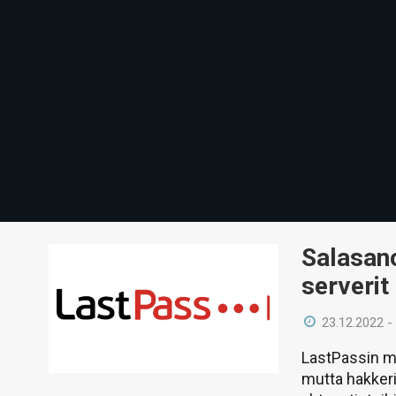
Salasano
serverit
23.12.2022 -
LastPassin mu
mutta hakkeri