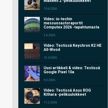
Maxwell 2 -pelikuulokkeet
15.6.2026
Video: io-techin
messuosastoraportit
Computex 2026 -tapahtumasta
3.6.2026
Video: Testissä Keychron K2 HE
All-Wood
13.4.2026
Uusi artikkeli & video: Testissä
Google Pixel 10a
9.3.2026
Video: Testissä Asus ROG
Kithara -pelikuulokkeet
11.2.2026