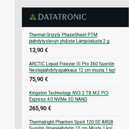
Thermal Grizzly PhaseSheet PTM
jäähdytyslevyn yhdiste Lämpöalusta 2 g
13,90 €
ARCTIC Liquid Freezer III Pro 360 Suoritin
Nestejäähdytyspakkaus 12 cm musta 1 kpl
75,90 €
Kingston Technology NV3 2 TB M.2 PCI
Express 4.0 NVMe 3D NAND
265,90 €
Thermalright Phantom Spirit 120 SE ARGB
Suoritin Ilmanjäähdytin 12 cm Musta 1 kpl