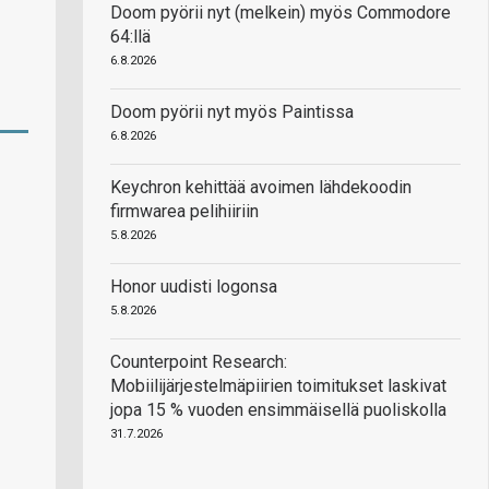
Doom pyörii nyt (melkein) myös Commodore
64:llä
6.8.2026
Doom pyörii nyt myös Paintissa
6.8.2026
Keychron kehittää avoimen lähdekoodin
firmwarea pelihiiriin
5.8.2026
Honor uudisti logonsa
5.8.2026
Counterpoint Research:
Mobiilijärjestelmäpiirien toimitukset laskivat
jopa 15 % vuoden ensimmäisellä puoliskolla
31.7.2026