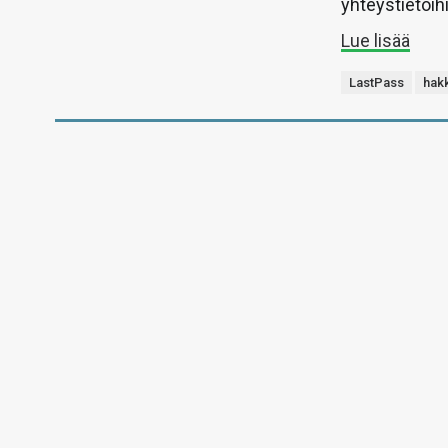
yhteystietoihi
Lue lisää
LastPass
hak