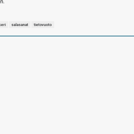
n.
keri
salasanat
tietovuoto