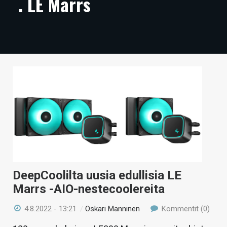
. LE Marrs
ARTIKKELIT
VIDEOT
TECHBBS
TIETOA
HINTA.FI
KAUPPA
VAIHDA TEEMA
DeepCoolilta uusia edullisia LE
Marrs -AIO-nestecoolereita
HAKU
4.8.2022 - 13:21
/
Oskari Manninen
Kommentit (0)