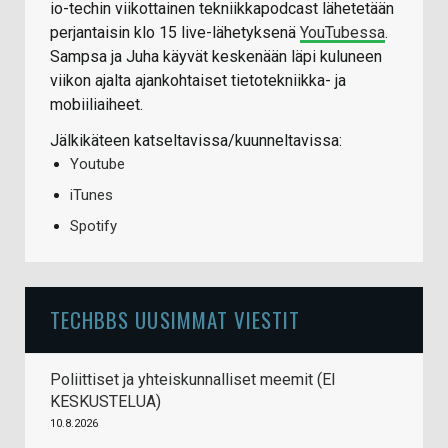
io-techin viikottainen tekniikkapodcast lähetetään
perjantaisin klo 15 live-lähetyksenä
YouTubessa
.
Sampsa ja Juha käyvät keskenään läpi kuluneen
viikon ajalta ajankohtaiset tietotekniikka- ja
mobiiliaiheet.
Jälkikäteen katseltavissa/kuunneltavissa:
Youtube
iTunes
Spotify
TECHBBS UUSIMMAT VIESTIT
Poliittiset ja yhteiskunnalliset meemit (EI
KESKUSTELUA)
10.8.2026