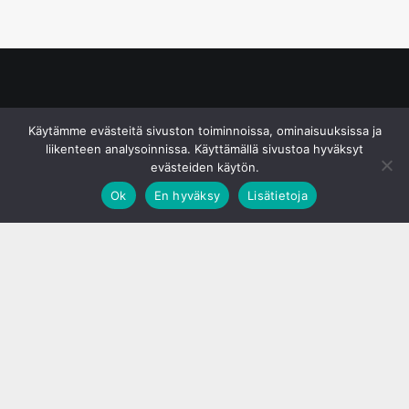
© S&J Media Oy
Käytämme evästeitä sivuston toiminnoissa, ominaisuuksissa ja
liikenteen analysoinnissa. Käyttämällä sivustoa hyväksyt
evästeiden käytön.
Ok
En hyväksy
Lisätietoja
;