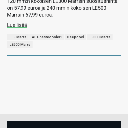
120 mm:n kokoisen LE300 Marrsin suositushinta
on 57,99 euroa ja 240 mm:n kokoisen LE500
Marrsin 67,99 euroa.
Lue lisää
. LE Marrs
AIO-nestecooleri
Deepcool
LE300 Marrs
LE500 Marrs