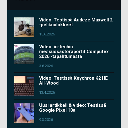
Video: Testissä Audeze Maxwell 2
-pelikuulokkeet
15.6.2026
Video: io-techin
messuosastoraportit Computex
2026 -tapahtumasta
3.6.2026
Video: Testissä Keychron K2 HE
All-Wood
13.4.2026
Uusi artikkeli & video: Testissä
Google Pixel 10a
9.3.2026