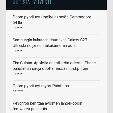
UUTISIA LYHYESTI
Doom pyörii nyt (melkein) myös Commodore
64:llä
9.8.2026
Samsungin huhutaan tiputtavan Galaxy S27
Ultrasta neljännen takakameran pois
9.8.2026
Tim Culpan: Applella on miljardin edestä iPhone-
puhelinten siruja odottamassa muistipiirejä
9.8.2026
Doom pyörii nyt myös Paintissa
6.8.2026
Keychron kehittää avoimen lähdekoodin
firmwarea pelihiiriin