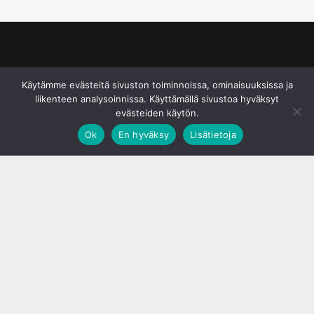
© S&J Media Oy
Käytämme evästeitä sivuston toiminnoissa, ominaisuuksissa ja
liikenteen analysoinnissa. Käyttämällä sivustoa hyväksyt
evästeiden käytön.
Ok
En hyväksy
Lisätietoja
;