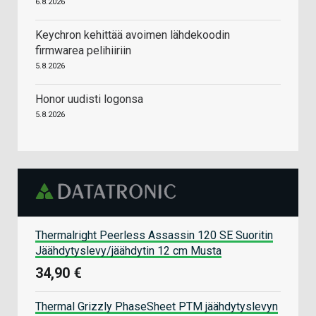
6.8.2026
Keychron kehittää avoimen lähdekoodin
firmwarea pelihiiriin
5.8.2026
Honor uudisti logonsa
5.8.2026
Thermalright Peerless Assassin 120 SE Suoritin
Jäähdytyslevy/jäähdytin 12 cm Musta
34,90 €
Thermal Grizzly PhaseSheet PTM jäähdytyslevyn