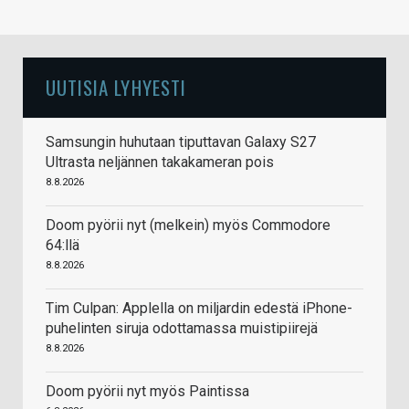
UUTISIA LYHYESTI
Samsungin huhutaan tiputtavan Galaxy S27
Ultrasta neljännen takakameran pois
8.8.2026
Doom pyörii nyt (melkein) myös Commodore
64:llä
8.8.2026
Tim Culpan: Applella on miljardin edestä iPhone-
puhelinten siruja odottamassa muistipiirejä
8.8.2026
Doom pyörii nyt myös Paintissa