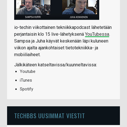
io-techin viikottainen tekniikkapodcast lähetetään
perjantaisin klo 15 live-lähetyksenä
YouTubessa
.
Sampsa ja Juha käyvät keskenään läpi kuluneen
viikon ajalta ajankohtaiset tietotekniikka- ja
mobiiliaiheet.
Jälkikäteen katseltavissa/kuunneltavissa:
Youtube
iTunes
Spotify
TECHBBS UUSIMMAT VIESTIT