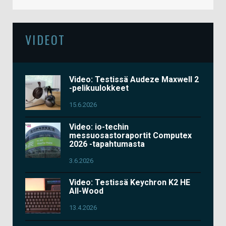
VIDEOT
Video: Testissä Audeze Maxwell 2
-pelikuulokkeet
15.6.2026
Video: io-techin
messuosastoraportit Computex
2026 -tapahtumasta
3.6.2026
Video: Testissä Keychron K2 HE
All-Wood
13.4.2026