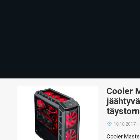
Cooler M
jäähtyv
täystorn
10.10.2017 -
Cooler Maste