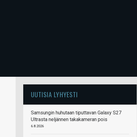
UUTISIA LYHYESTI
Samsungin huhutaan tiputtavan Galaxy S27
Ultrasta neljännen takakameran pois
6.8.2026