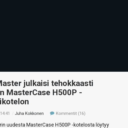
aster julkaisi tehokkaasti
än MasterCase H500P -
ikotelon
 14:41
/
Juha Kokkonen
Kommentit (16)
rin uudesta MasterCase H500P -kotelosta löytyy