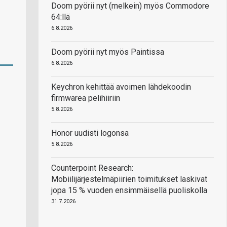
Doom pyörii nyt (melkein) myös Commodore
64:llä
6.8.2026
Doom pyörii nyt myös Paintissa
6.8.2026
Keychron kehittää avoimen lähdekoodin
firmwarea pelihiiriin
5.8.2026
Honor uudisti logonsa
5.8.2026
Counterpoint Research:
Mobiilijärjestelmäpiirien toimitukset laskivat
jopa 15 % vuoden ensimmäisellä puoliskolla
31.7.2026