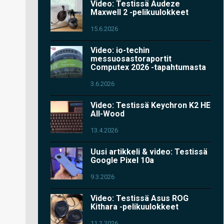
Video: Testissä Audeze
Maxwell 2 -pelikuulokkeet
15.6.2026
Video: io-techin
messuosastoraportit
Computex 2026 -tapahtumasta
3.6.2026
Video: Testissä Keychron K2 HE
All-Wood
13.4.2026
Uusi artikkeli & video: Testissä
Google Pixel 10a
9.3.2026
Video: Testissä Asus ROG
Kithara -pelikuulokkeet
11.2.2026