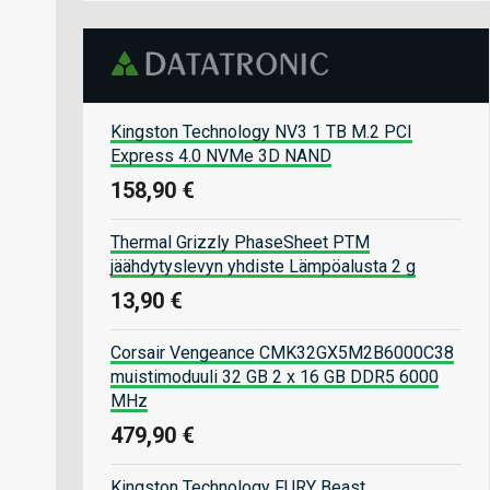
Kingston Technology NV3 1 TB M.2 PCI
Express 4.0 NVMe 3D NAND
158,90 €
Thermal Grizzly PhaseSheet PTM
jäähdytyslevyn yhdiste Lämpöalusta 2 g
13,90 €
Corsair Vengeance CMK32GX5M2B6000C38
muistimoduuli 32 GB 2 x 16 GB DDR5 6000
MHz
479,90 €
Kingston Technology FURY Beast