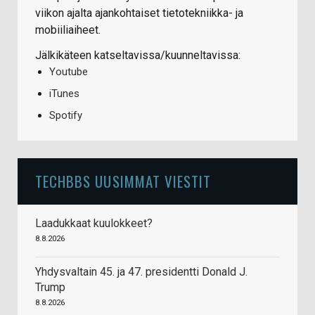
viikon ajalta ajankohtaiset tietotekniikka- ja
mobiiliaiheet.
Jälkikäteen katseltavissa/kuunneltavissa:
Youtube
iTunes
Spotify
TECHBBS UUSIMMAT VIESTIT
Laadukkaat kuulokkeet?
8.8.2026
Yhdysvaltain 45. ja 47. presidentti Donald J.
Trump
8.8.2026