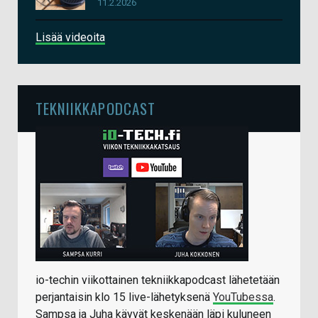
11.2.2026
Lisää videoita
TEKNIIKKAPODCAST
io-techin viikottainen tekniikkapodcast lähetetään
perjantaisin klo 15 live-lähetyksenä
YouTubessa
.
Sampsa ja Juha käyvät keskenään läpi kuluneen