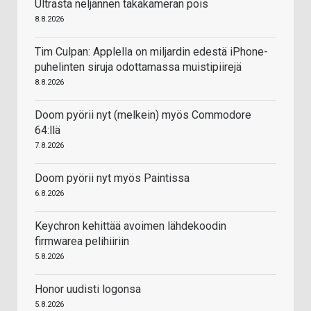
Ultrasta neljännen takakameran pois
8.8.2026
Tim Culpan: Applella on miljardin edestä iPhone-
puhelinten siruja odottamassa muistipiirejä
8.8.2026
Doom pyörii nyt (melkein) myös Commodore
64:llä
7.8.2026
Doom pyörii nyt myös Paintissa
6.8.2026
Keychron kehittää avoimen lähdekoodin
firmwarea pelihiiriin
5.8.2026
Honor uudisti logonsa
5.8.2026