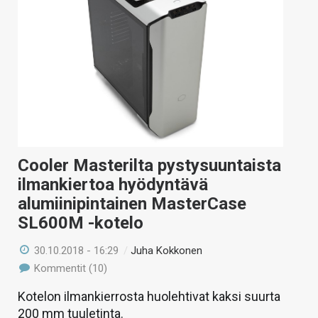
KAUPPA
VAIHDA TEEMA
HAKU
Cooler Masterilta pystysuuntaista
ilmankiertoa hyödyntävä
alumiinipintainen MasterCase
SL600M -kotelo
30.10.2018 - 16:29
/
Juha Kokkonen
Kommentit (10)
Kotelon ilmankierrosta huolehtivat kaksi suurta
200 mm tuuletinta.