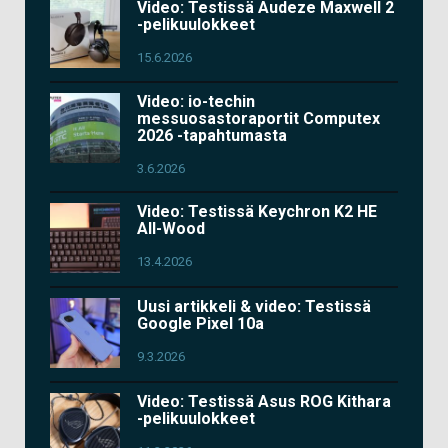
Video: Testissä Audeze Maxwell 2
-pelikuulokkeet
15.6.2026
Video: io-techin
messuosastoraportit Computex
2026 -tapahtumasta
3.6.2026
Video: Testissä Keychron K2 HE
All-Wood
13.4.2026
Uusi artikkeli & video: Testissä
Google Pixel 10a
9.3.2026
Video: Testissä Asus ROG Kithara
-pelikuulokkeet