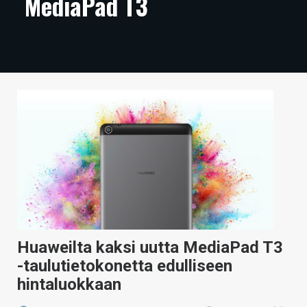
MediaPad T3
ARTIKKELIT
VIDEOT
TECHBBS
TIETOA
HINTA.FI
KAUPPA
VAIHDA TEEMA
Huaweilta kaksi uutta MediaPad T3
HAKU
-taulutietokonetta edulliseen
hintaluokkaan