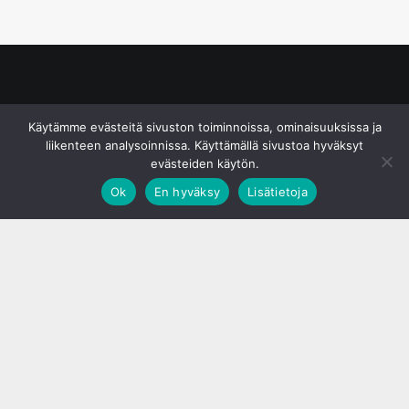
© S&J Media Oy
Käytämme evästeitä sivuston toiminnoissa, ominaisuuksissa ja
liikenteen analysoinnissa. Käyttämällä sivustoa hyväksyt
evästeiden käytön.
Ok
En hyväksy
Lisätietoja
;