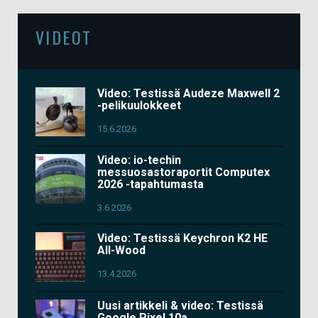
VIDEOT
Video: Testissä Audeze Maxwell 2
-pelikuulokkeet
15.6.2026
Video: io-techin
messuosastoraportit Computex
2026 -tapahtumasta
3.6.2026
Video: Testissä Keychron K2 HE
All-Wood
13.4.2026
Uusi artikkeli & video: Testissä
Google Pixel 10a