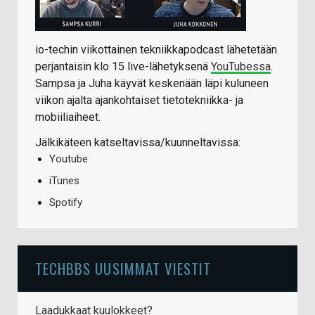
io-techin viikottainen tekniikkapodcast lähetetään
perjantaisin klo 15 live-lähetyksenä
YouTubessa
.
Sampsa ja Juha käyvät keskenään läpi kuluneen
viikon ajalta ajankohtaiset tietotekniikka- ja
mobiiliaiheet.
Jälkikäteen katseltavissa/kuunneltavissa:
Youtube
iTunes
Spotify
TECHBBS UUSIMMAT VIESTIT
Laadukkaat kuulokkeet?