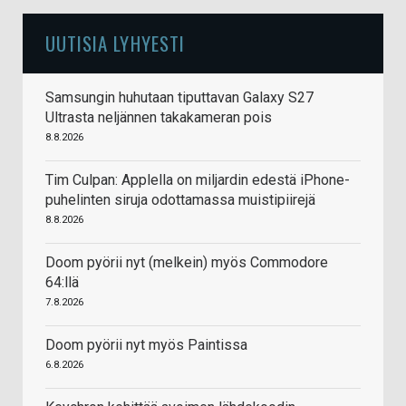
UUTISIA LYHYESTI
Samsungin huhutaan tiputtavan Galaxy S27
Ultrasta neljännen takakameran pois
8.8.2026
Tim Culpan: Applella on miljardin edestä iPhone-
puhelinten siruja odottamassa muistipiirejä
8.8.2026
Doom pyörii nyt (melkein) myös Commodore
64:llä
7.8.2026
Doom pyörii nyt myös Paintissa
6.8.2026