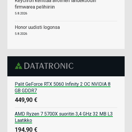
Keychron kehittää avoimen lähdekoodin
firmwarea pelihiiriin
5.8.2026
Honor uudisti logonsa
5.8.2026
Palit GeForce RTX 5060 Infinity 2 OC NVIDIA 8
GB GDDR7
449,90 €
AMD Ryzen 7 5700X suoritin 3,4 GHz 32 MB L3
Laatikko
194,90 €