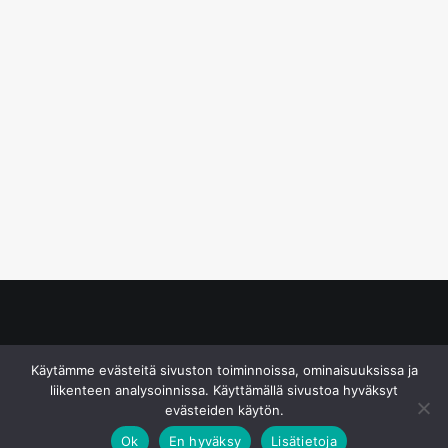
© S&J Media Oy
Käytämme evästeitä sivuston toiminnoissa, ominaisuuksissa ja
liikenteen analysoinnissa. Käyttämällä sivustoa hyväksyt
evästeiden käytön.
Ok
En hyväksy
Lisätietoja