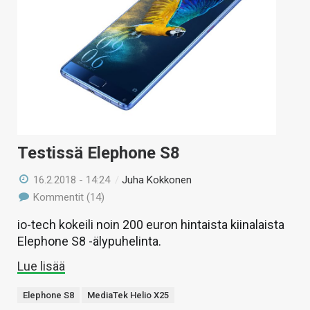
KAUPPA
VAIHDA TEEMA
HAKU
Testissä Elephone S8
16.2.2018 - 14:24
/
Juha Kokkonen
Kommentit (14)
io-tech kokeili noin 200 euron hintaista kiinalaista
Elephone S8 -älypuhelinta.
Lue lisää
Elephone S8
MediaTek Helio X25