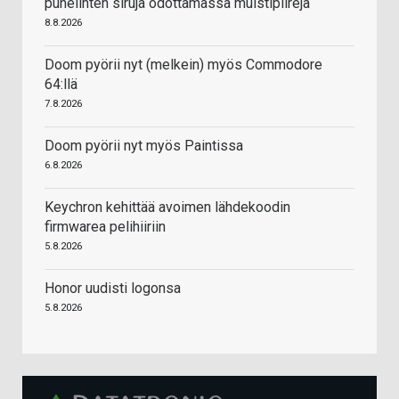
puhelinten siruja odottamassa muistipiirejä
8.8.2026
Doom pyörii nyt (melkein) myös Commodore
64:llä
7.8.2026
Doom pyörii nyt myös Paintissa
6.8.2026
Keychron kehittää avoimen lähdekoodin
firmwarea pelihiiriin
5.8.2026
Honor uudisti logonsa
5.8.2026