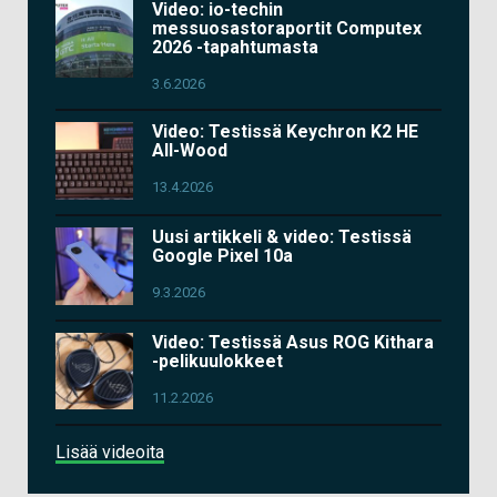
Video: io-techin
messuosastoraportit Computex
2026 -tapahtumasta
3.6.2026
Video: Testissä Keychron K2 HE
All-Wood
13.4.2026
Uusi artikkeli & video: Testissä
Google Pixel 10a
9.3.2026
Video: Testissä Asus ROG Kithara
-pelikuulokkeet
11.2.2026
Lisää videoita