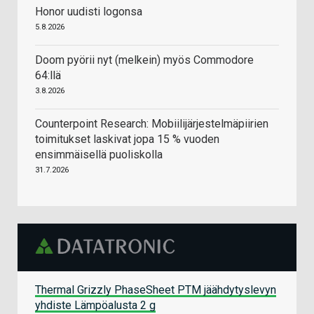
Honor uudisti logonsa
5.8.2026
Doom pyörii nyt (melkein) myös Commodore
64:llä
3.8.2026
Counterpoint Research: Mobiilijärjestelmäpiirien
toimitukset laskivat jopa 15 % vuoden
ensimmäisellä puoliskolla
31.7.2026
Thermal Grizzly PhaseSheet PTM jäähdytyslevyn
yhdiste Lämpöalusta 2 g