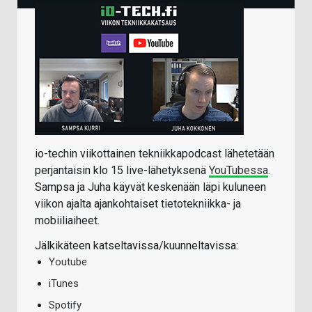
io-techin viikottainen tekniikkapodcast lähetetään
perjantaisin klo 15 live-lähetyksenä
YouTubessa
.
Sampsa ja Juha käyvät keskenään läpi kuluneen
viikon ajalta ajankohtaiset tietotekniikka- ja
mobiiliaiheet.
Jälkikäteen katseltavissa/kuunneltavissa:
Youtube
iTunes
Spotify