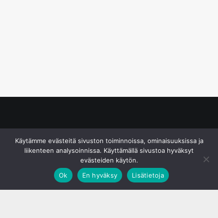
© S&J Media Oy
Käytämme evästeitä sivuston toiminnoissa, ominaisuuksissa ja
liikenteen analysoinnissa. Käyttämällä sivustoa hyväksyt
evästeiden käytön.
Ok
En hyväksy
Lisätietoja
;