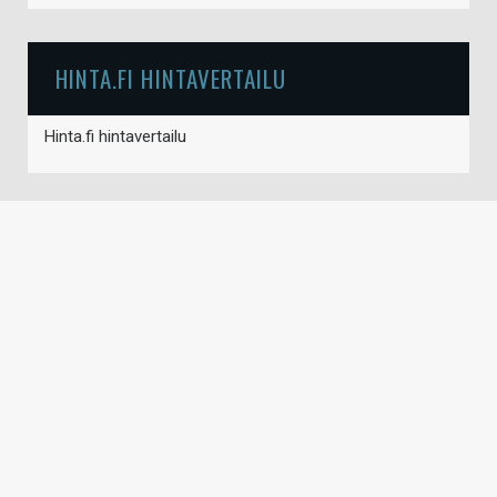
HINTA.FI HINTAVERTAILU
Hinta.fi hintavertailu