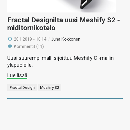
Fractal Designilta uusi Meshify S2 -
miditornikotelo
28.1.2019 - 10:14
/
Juha Kokkonen
Kommentit (11)
Uusi suurempi malli sijoittuu Meshify C -mallin
yläpuolelle.
Lue lisää
Fractal Design
Meshify S2