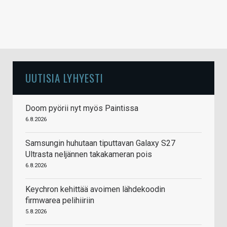
UUTISIA LYHYESTI
Doom pyörii nyt myös Paintissa
6.8.2026
Samsungin huhutaan tiputtavan Galaxy S27
Ultrasta neljännen takakameran pois
6.8.2026
Keychron kehittää avoimen lähdekoodin
firmwarea pelihiiriin
5.8.2026