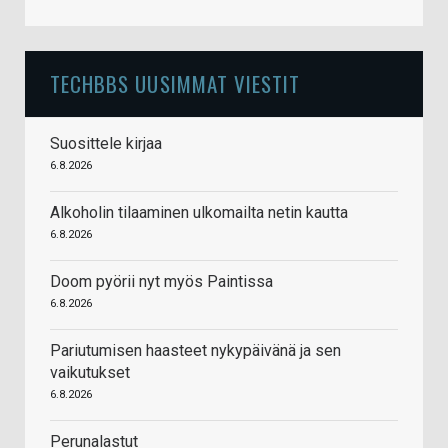
TECHBBS UUSIMMAT VIESTIT
Suosittele kirjaa
6.8.2026
Alkoholin tilaaminen ulkomailta netin kautta
6.8.2026
Doom pyörii nyt myös Paintissa
6.8.2026
Pariutumisen haasteet nykypäivänä ja sen
vaikutukset
6.8.2026
Perunalastut