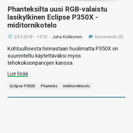
Phanteksilta uusi RGB-valaistu
lasikylkinen Eclipse P350X -
miditornikotelo
24.5.2018 - 14:10
/
Juha Kokkonen
Kommentit (0)
Kohtuullisesta hinnastaan huolimatta P350X on
suunniteltu käytettäväksi myös
tehokokoonpanojen kanssa.
Lue lisää
Eclipse P350X
Phanteks
miditornikteolo