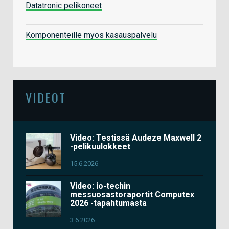
Datatronic pelikoneet
Komponenteille myös kasauspalvelu
VIDEOT
Video: Testissä Audeze Maxwell 2
-pelikuulokkeet
15.6.2026
Video: io-techin
messuosastoraportit Computex
2026 -tapahtumasta
3.6.2026