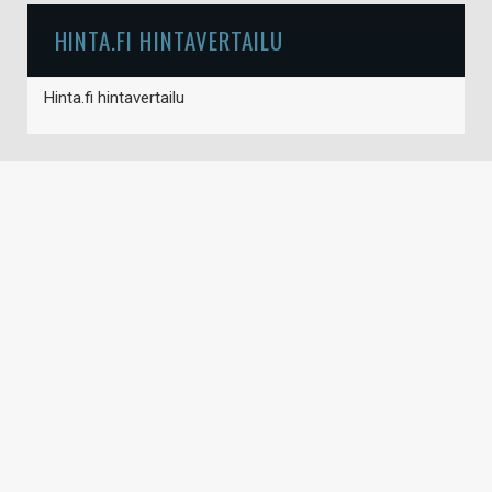
HINTA.FI HINTAVERTAILU
Hinta.fi hintavertailu