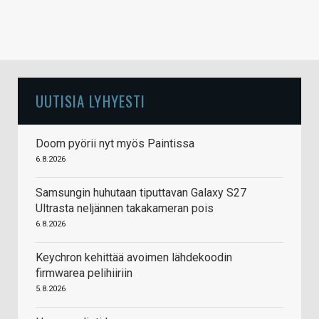
UUTISIA LYHYESTI
Doom pyörii nyt myös Paintissa
6.8.2026
Samsungin huhutaan tiputtavan Galaxy S27
Ultrasta neljännen takakameran pois
6.8.2026
Keychron kehittää avoimen lähdekoodin
firmwarea pelihiiriin
5.8.2026