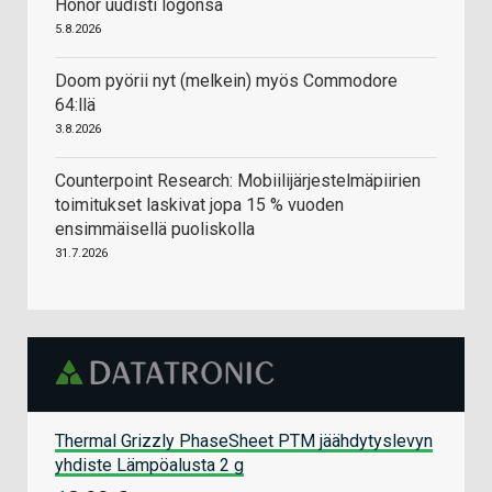
Honor uudisti logonsa
5.8.2026
Doom pyörii nyt (melkein) myös Commodore
64:llä
3.8.2026
Counterpoint Research: Mobiilijärjestelmäpiirien
toimitukset laskivat jopa 15 % vuoden
ensimmäisellä puoliskolla
31.7.2026
Thermal Grizzly PhaseSheet PTM jäähdytyslevyn
yhdiste Lämpöalusta 2 g