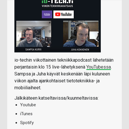
io-techin viikottainen tekniikkapodcast lähetetään
perjantaisin klo 15 live-lähetyksenä
YouTubessa
.
Sampsa ja Juha käyvät keskenään läpi kuluneen
viikon ajalta ajankohtaiset tietotekniikka- ja
mobiiliaiheet.
Jälkikäteen katseltavissa/kuunneltavissa:
Youtube
iTunes
Spotify