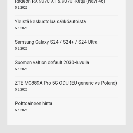
Radeon RX 9070 XT & 9070 -ketju (Navi 48)
5.8.2026
Yleistä keskustelua sähköautoista
5.8.2026
Samsung Galaxy S24 / S24+ / S24 Ultra
5.8.2026
Suomen valtion default 2030-luvulla
5.8.2026
ZTE MC889A Pro 5G ODU (EU generic vs Poland)
5.8.2026
Polttoaineen hinta
5.8.2026