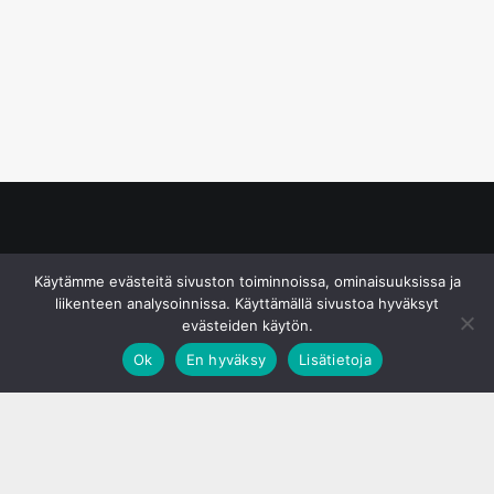
© S&J Media Oy
Käytämme evästeitä sivuston toiminnoissa, ominaisuuksissa ja
liikenteen analysoinnissa. Käyttämällä sivustoa hyväksyt
evästeiden käytön.
Ok
En hyväksy
Lisätietoja
;