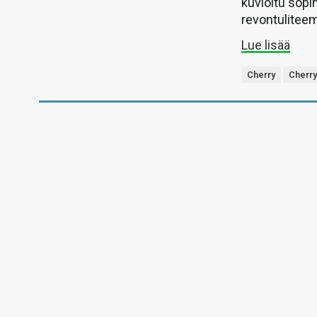
kuvioitu sop
revontulitee
Lue lisää
Cherry
Cherry