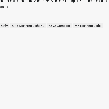
imaan mukana tulevan GP6 Northern Light XL -deskmatin
maan.
 Xtrfy
GP6 Northern Light XL
K5V2 Compact
MX Northern Light