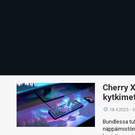
Cherry X
kytkime
18.4.2025 - 
Bundlessa tul
näppäimistön 