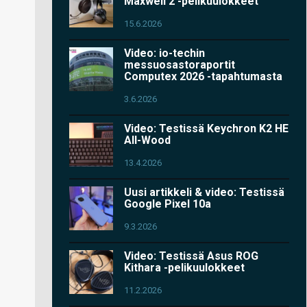
Maxwell 2 -pelikuulokkeet
15.6.2026
Video: io-techin
messuosastoraportit
Computex 2026 -tapahtumasta
3.6.2026
Video: Testissä Keychron K2 HE
All-Wood
13.4.2026
Uusi artikkeli & video: Testissä
Google Pixel 10a
9.3.2026
Video: Testissä Asus ROG
Kithara -pelikuulokkeet
11.2.2026