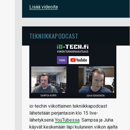
Lisää videoita
TEKNIIKKAPODCAST
io-techin viikottainen tekniikkapodcast
lähetetään perjantaisin klo 15 live-
lähetyksenä
YouTubessa
. Sampsa ja Juha
käyvät keskenään läpi kuluneen viikon ajalta