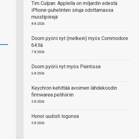
Tim Culpan: Applella on miljardin edestä
iPhone-puhelinten siruja odottamassa
muistipiirejä
8.8.2026
Doom pyörii nyt (melkein) myös Commodore
64:llä
7.8.2026
Doom pyörii nyt myös Paintissa
6.8.2026
Keychron kehittää avoimen lähdekoodin
firmwarea pelihiiriin
5.8.2026
Honor uudisti logonsa
5.8.2026