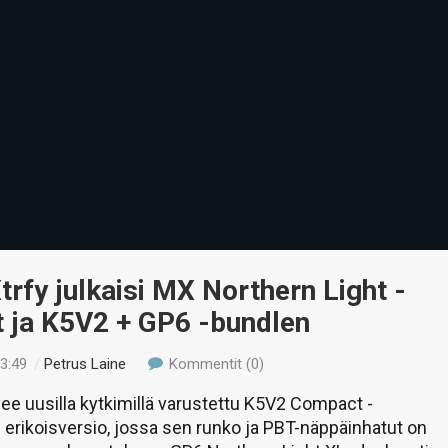
trfy julkaisi MX Northern Light -
t ja K5V2 + GP6 -bundlen
03:49
/
Petrus Laine
Kommentit (0)
ee uusilla kytkimillä varustettu K5V2 Compact -
erikoisversio, jossa sen runko ja PBT-näppäinhatut on