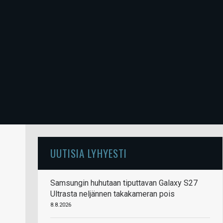
UUTISIA LYHYESTI
Samsungin huhutaan tiputtavan Galaxy S27
Ultrasta neljännen takakameran pois
8.8.2026