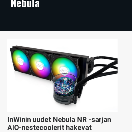
Nebula
ARTIKKELIT
VIDEOT
TECHBBS
TIETOA
HINTA.FI
KAUPPA
VAIHDA TEEMA
HAKU
InWinin uudet Nebula NR -sarjan
AIO-nestecoolerit hakevat