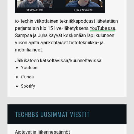
io-techin viikottainen tekniikkapodcast lähetetään
perjantaisin klo 15 live-lähetyksenä
YouTubessa
.
Sampsa ja Juha käyvät keskenään läpi kuluneen
viikon ajalta ajankohtaiset tietotekniikka- ja
mobiiliaiheet.
Jälkikäteen katseltavissa/kuunneltavissa:
Youtube
iTunes
Spotify
TECHBBS UUSIMMAT VIESTIT
Ajotavat ja liikennesäännöt