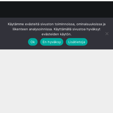
© S&J Media Oy
Käytämme evästeitä sivuston toiminnoissa, ominaisuuksissa ja
liikenteen analysoinnissa. Käyttämällä sivustoa hyväksyt
evästeiden käytön.
Ok
En hyväksy
Lisätietoja
;