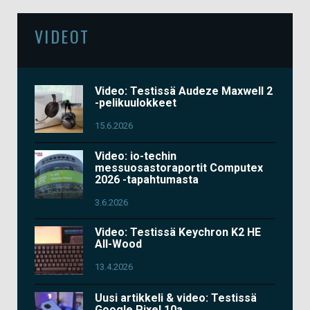
VIDEOT
Video: Testissä Audeze Maxwell 2
-pelikuulokkeet
15.6.2026
Video: io-techin
messuosastoraportit Computex
2026 -tapahtumasta
3.6.2026
Video: Testissä Keychron K2 HE
All-Wood
13.4.2026
Uusi artikkeli & video: Testissä
Google Pixel 10a