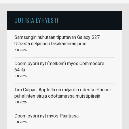
UUTISIA LYHYESTI
Samsungin huhutaan tiputtavan Galaxy S27
Ultrasta neljännen takakameran pois
8.8.2026
Doom pyörii nyt (melkein) myös Commodore
64:llä
8.8.2026
Tim Culpan: Applella on miljardin edestä iPhone-
puhelinten siruja odottamassa muistipiirejä
8.8.2026
Doom pyörii nyt myös Paintissa
6.8.2026