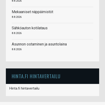
8.8.2026
Mekaaniset näppäimistöt
8.8.2026
Sähköauton kotilataus
8.8.2026
Asunnon ostaminen ja asuntolaina
8.8.2026
HINTA.FI HINTAVERTAILU
Hinta.fi hintavertailu