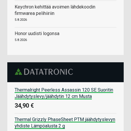
Keychron kehittää avoimen lähdekoodin
firmwarea pelihiiriin
5.8.2026
Honor uudisti logonsa
5.8.2026
Thermalright Peerless Assassin 120 SE Suoritin
Jäähdytyslevy/jäähdytin 12 cm Musta
34,90 €
Thermal Grizzly PhaseSheet PTM jäähdytyslevyn
yhdiste Lämpöalusta 2 g