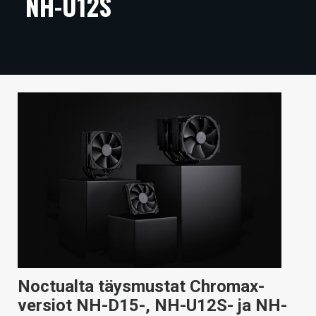
NH-U12S
ARTIKKELIT
VIDEOT
TECHBBS
TIETOA
HINTA.FI
KAUPPA
VAIHDA TEEMA
HAKU
Noctualta täysmustat Chromax-
versiot NH-D15-, NH-U12S- ja NH-