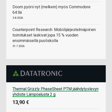
Doom pyörii nyt (melkein) myös Commodore
64:llä
3.8.2026
Counterpoint Research: Mobiilijärjestelmäpiirien
toimitukset laskivat jopa 15 % vuoden
ensimmäisellä puoliskolla
31.7.2026
Thermal Grizzly PhaseSheet PTM jäähdytyslevyn
yhdiste Lämpöalusta 2 g
13,90 €