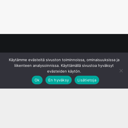
© S&J Media Oy
Käytämme evästeitä sivuston toiminnoissa, ominaisuuksissa ja
liikenteen analysoinnissa. Käyttämällä sivustoa hyväksyt
evästeiden käytön.
Ok
En hyväksy
Lisätietoja
;