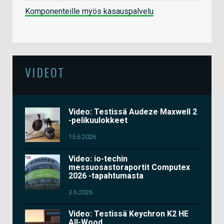
Komponenteille myös kasauspalvelu
VIDEOT
Video: Testissä Audeze Maxwell 2
-pelikuulokkeet
15.6.2026
Video: io-techin
messuosastoraportit Computex
2026 -tapahtumasta
3.6.2026
Video: Testissä Keychron K2 HE
All-Wood