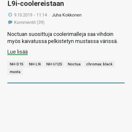
L9i-coolereistaan
9.10.2019 - 11:14
/
Juha Kokkonen
Kommentit (39)
Noctuan suosittuja coolerimalleja saa vihdoin
myös kaivatussa pelkistetyn mustassa värissä.
Lue lisää
NH-D15
NH-L9i
NH-U12S
Noctua
chromax.black
musta