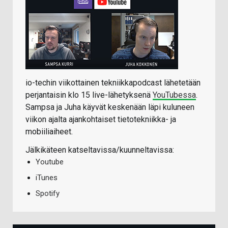
io-techin viikottainen tekniikkapodcast lähetetään
perjantaisin klo 15 live-lähetyksenä
YouTubessa
.
Sampsa ja Juha käyvät keskenään läpi kuluneen
viikon ajalta ajankohtaiset tietotekniikka- ja
mobiiliaiheet.
Jälkikäteen katseltavissa/kuunneltavissa:
Youtube
iTunes
Spotify