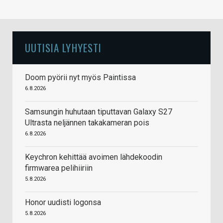
UUTISIA LYHYESTI
Doom pyörii nyt myös Paintissa
6.8.2026
Samsungin huhutaan tiputtavan Galaxy S27
Ultrasta neljännen takakameran pois
6.8.2026
Keychron kehittää avoimen lähdekoodin
firmwarea pelihiiriin
5.8.2026
Honor uudisti logonsa
5.8.2026