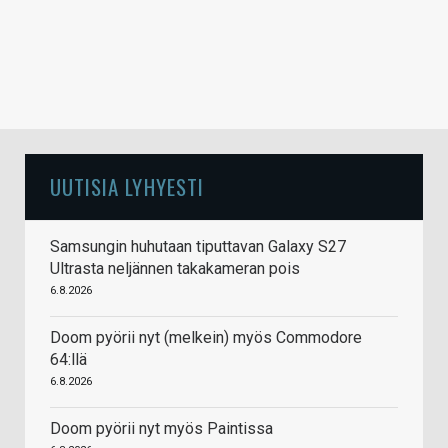
UUTISIA LYHYESTI
Samsungin huhutaan tiputtavan Galaxy S27
Ultrasta neljännen takakameran pois
6.8.2026
Doom pyörii nyt (melkein) myös Commodore
64:llä
6.8.2026
Doom pyörii nyt myös Paintissa