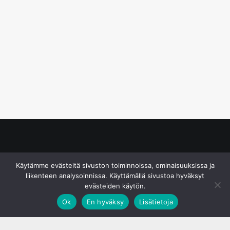
© S&J Media Oy
Käytämme evästeitä sivuston toiminnoissa, ominaisuuksissa ja
liikenteen analysoinnissa. Käyttämällä sivustoa hyväksyt
evästeiden käytön.
Ok
En hyväksy
Lisätietoja
;