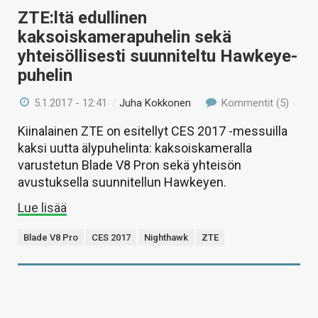
ZTE:ltä edullinen
kaksoiskamerapuhelin sekä
yhteisöllisesti suunniteltu Hawkeye-
puhelin
5.1.2017 - 12:41
/
Juha Kokkonen
Kommentit (5)
Kiinalainen ZTE on esitellyt CES 2017 -messuilla
kaksi uutta älypuhelinta: kaksoiskameralla
varustetun Blade V8 Pron sekä yhteisön
avustuksella suunnitellun Hawkeyen.
Lue lisää
Blade V8 Pro
CES 2017
Nighthawk
ZTE