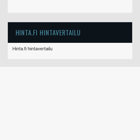
HINTA.FI HINTAVERTAILU
Hinta.fi hintavertailu