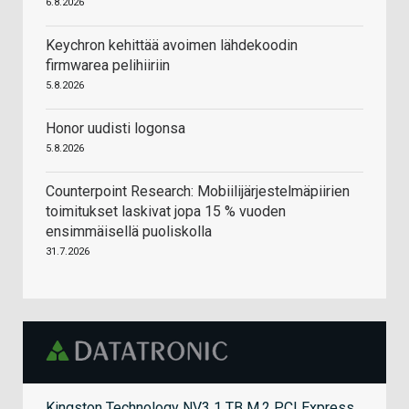
6.8.2026
Keychron kehittää avoimen lähdekoodin
firmwarea pelihiiriin
5.8.2026
Honor uudisti logonsa
5.8.2026
Counterpoint Research: Mobiilijärjestelmäpiirien
toimitukset laskivat jopa 15 % vuoden
ensimmäisellä puoliskolla
31.7.2026
Kingston Technology NV3 1 TB M.2 PCI Express