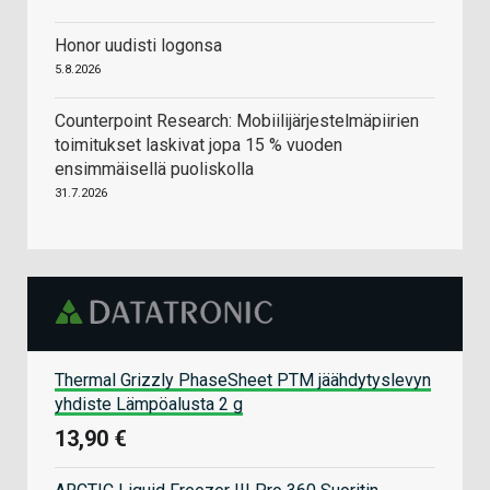
Honor uudisti logonsa
5.8.2026
Counterpoint Research: Mobiilijärjestelmäpiirien
toimitukset laskivat jopa 15 % vuoden
ensimmäisellä puoliskolla
31.7.2026
Thermal Grizzly PhaseSheet PTM jäähdytyslevyn
yhdiste Lämpöalusta 2 g
13,90 €