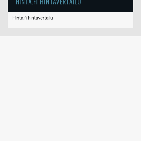
HINTA.FI HINTAVERTAILU
Hinta.fi hintavertailu