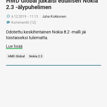
HMD Global julkaisi edullisen Nokia
2.3 -älypuhelimen
6.12.2019 - 11:13
/
Juha Kokkonen
Kommentit (12)
Odotettu keskihintainen Nokia 8.2 -malli jäi
toistaiseksi tulematta.
Lue lisää
HMD Global
Nokia 2.3