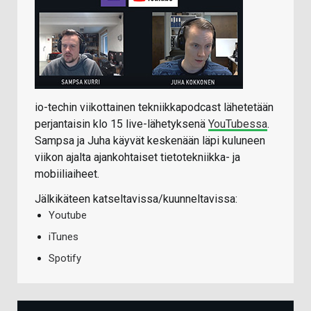
io-techin viikottainen tekniikkapodcast lähetetään
perjantaisin klo 15 live-lähetyksenä
YouTubessa
.
Sampsa ja Juha käyvät keskenään läpi kuluneen
viikon ajalta ajankohtaiset tietotekniikka- ja
mobiiliaiheet.
Jälkikäteen katseltavissa/kuunneltavissa:
Youtube
iTunes
Spotify