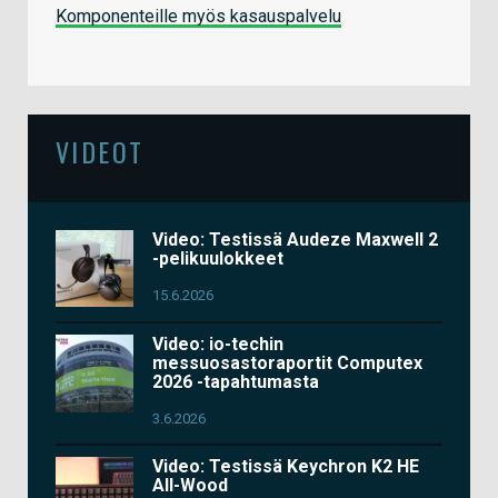
Komponenteille myös kasauspalvelu
VIDEOT
Video: Testissä Audeze Maxwell 2
-pelikuulokkeet
15.6.2026
Video: io-techin
messuosastoraportit Computex
2026 -tapahtumasta
3.6.2026
Video: Testissä Keychron K2 HE
All-Wood