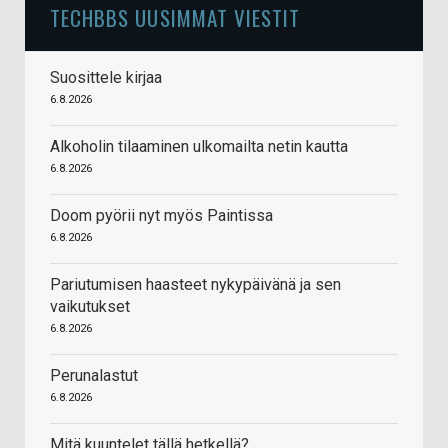
TECHBBS UUSIMMAT VIESTIT
Suosittele kirjaa
6.8.2026
Alkoholin tilaaminen ulkomailta netin kautta
6.8.2026
Doom pyörii nyt myös Paintissa
6.8.2026
Pariutumisen haasteet nykypäivänä ja sen
vaikutukset
6.8.2026
Perunalastut
6.8.2026
Mitä kuuntelet tällä hetkellä?