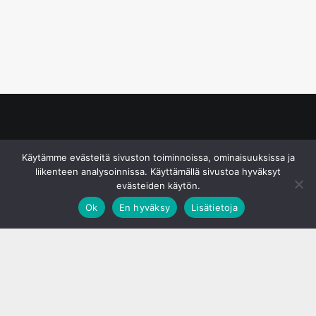
© S&J Media Oy
Käytämme evästeitä sivuston toiminnoissa, ominaisuuksissa ja
liikenteen analysoinnissa. Käyttämällä sivustoa hyväksyt
evästeiden käytön.
Ok
En hyväksy
Lisätietoja
;