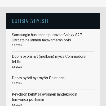
UUTISIA LYHYESTI
Samsungin huhutaan tiputtavan Galaxy S27
Ultrasta neljännen takakameran pois
6.8.2026
Doom pyörii nyt (melkein) myös Commodore
64:llä
6.8.2026
Doom pyörii nyt myös Paintissa
6.8.2026
Keychron kehittää avoimen lähdekoodin
firmwarea pelihiiriin
5.8.2026