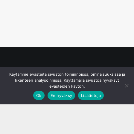
© S&J Media Oy
Käytämme evästeitä sivuston toiminnoissa, ominaisuuksissa ja
liikenteen analysoinnissa. Käyttämällä sivustoa hyväksyt
evästeiden käytön.
Ok
En hyväksy
Lisätietoja
;