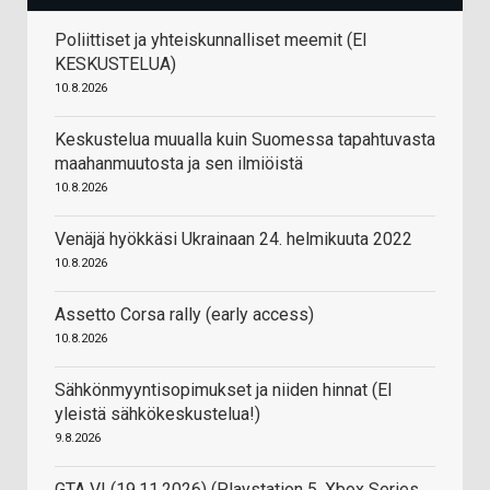
Poliittiset ja yhteiskunnalliset meemit (EI
KESKUSTELUA)
10.8.2026
Keskustelua muualla kuin Suomessa tapahtuvasta
maahanmuutosta ja sen ilmiöistä
10.8.2026
Venäjä hyökkäsi Ukrainaan 24. helmikuuta 2022
10.8.2026
Assetto Corsa rally (early access)
10.8.2026
Sähkönmyyntisopimukset ja niiden hinnat (EI
yleistä sähkökeskustelua!)
9.8.2026
GTA VI (19.11.2026) (Playstation 5, Xbox Series