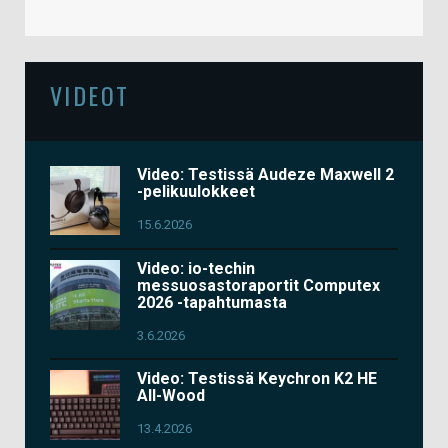
VIDEOT
Video: Testissä Audeze Maxwell 2
-pelikuulokkeet
15.6.2026
Video: io-techin
messuosastoraportit Computex
2026 -tapahtumasta
3.6.2026
Video: Testissä Keychron K2 HE
All-Wood
13.4.2026