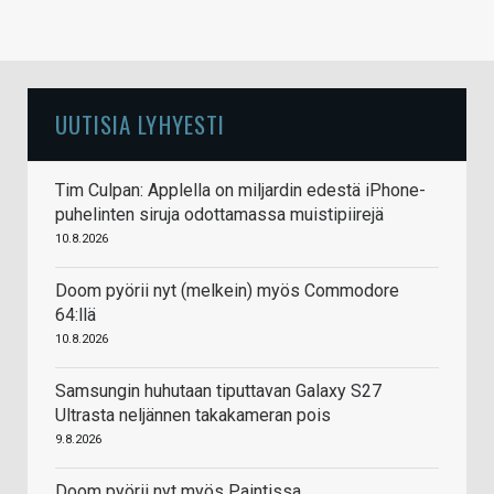
UUTISIA LYHYESTI
Tim Culpan: Applella on miljardin edestä iPhone-
puhelinten siruja odottamassa muistipiirejä
10.8.2026
Doom pyörii nyt (melkein) myös Commodore
64:llä
10.8.2026
Samsungin huhutaan tiputtavan Galaxy S27
Ultrasta neljännen takakameran pois
9.8.2026
Doom pyörii nyt myös Paintissa