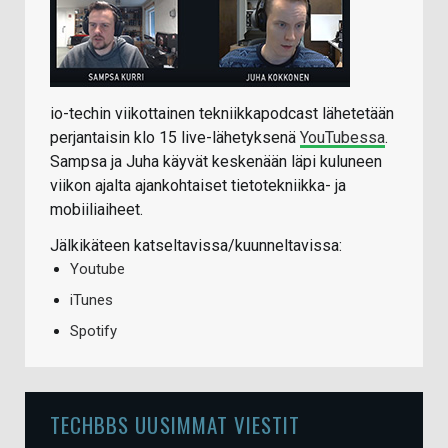
io-techin viikottainen tekniikkapodcast lähetetään
perjantaisin klo 15 live-lähetyksenä
YouTubessa
.
Sampsa ja Juha käyvät keskenään läpi kuluneen
viikon ajalta ajankohtaiset tietotekniikka- ja
mobiiliaiheet.
Jälkikäteen katseltavissa/kuunneltavissa:
Youtube
iTunes
Spotify
TECHBBS UUSIMMAT VIESTIT