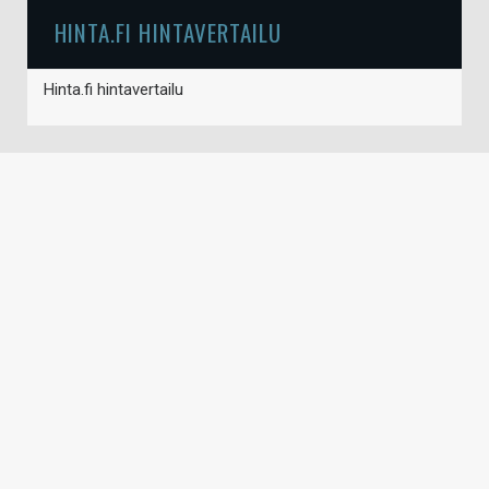
HINTA.FI HINTAVERTAILU
Hinta.fi hintavertailu