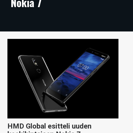
Nokia 7
ARTIKKELIT
VIDEOT
TECHBBS
TIETOA
HINTA.FI
KAUPPA
VAIHDA TEEMA
HAKU
HMD Global esitteli uuden