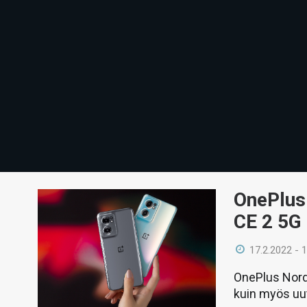
OnePlus 
CE 2 5G
17.2.2022 - 
OnePlus Nord 
kuin myös uut