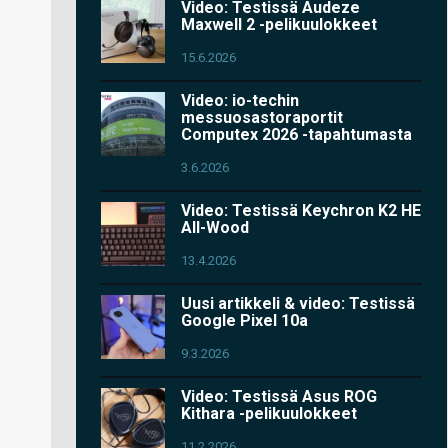
Video: Testissä Audeze
Maxwell 2 -pelikuulokkeet
15.6.2026
Video: io-techin
messuosastoraportit
Computex 2026 -tapahtumasta
3.6.2026
Video: Testissä Keychron K2 HE
All-Wood
13.4.2026
Uusi artikkeli & video: Testissä
Google Pixel 10a
9.3.2026
Video: Testissä Asus ROG
Kithara -pelikuulokkeet
11.2.2026