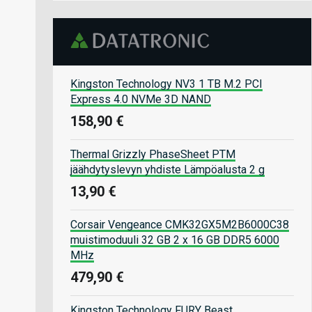
Kingston Technology NV3 1 TB M.2 PCI
Express 4.0 NVMe 3D NAND
158,90 €
Thermal Grizzly PhaseSheet PTM
jäähdytyslevyn yhdiste Lämpöalusta 2 g
13,90 €
Corsair Vengeance CMK32GX5M2B6000C38
muistimoduuli 32 GB 2 x 16 GB DDR5 6000
MHz
479,90 €
Kingston Technology FURY Beast