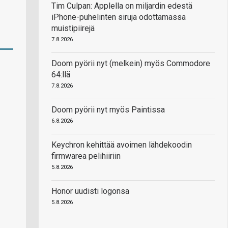
Tim Culpan: Applella on miljardin edestä
iPhone-puhelinten siruja odottamassa
muistipiirejä
7.8.2026
Doom pyörii nyt (melkein) myös Commodore
64:llä
7.8.2026
Doom pyörii nyt myös Paintissa
6.8.2026
Keychron kehittää avoimen lähdekoodin
firmwarea pelihiiriin
5.8.2026
Honor uudisti logonsa
5.8.2026