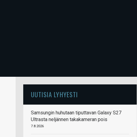
UUTISIA LYHYESTI
Samsungin huhutaan tiputtavan Galaxy S27
Ultrasta neljännen takakameran pois
7.8.2026