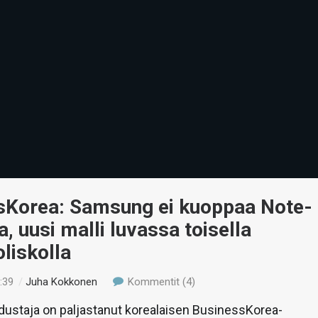
sKorea: Samsung ei kuoppaa Note-
a, uusi malli luvassa toisella
liskolla
:39
/
Juha Kokkonen
Kommentit (4)
ustaja on paljastanut korealaisen BusinessKorea-