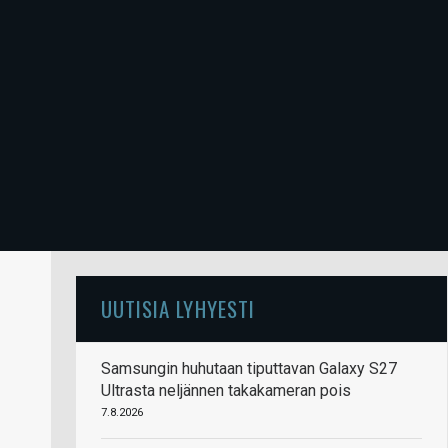
UUTISIA LYHYESTI
Samsungin huhutaan tiputtavan Galaxy S27
Ultrasta neljännen takakameran pois
7.8.2026