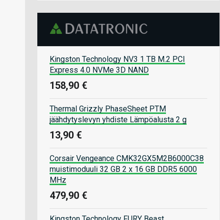
Kingston Technology NV3 1 TB M.2 PCI
Express 4.0 NVMe 3D NAND
158,90 €
Thermal Grizzly PhaseSheet PTM
jäähdytyslevyn yhdiste Lämpöalusta 2 g
13,90 €
Corsair Vengeance CMK32GX5M2B6000C38
muistimoduuli 32 GB 2 x 16 GB DDR5 6000
MHz
479,90 €
Kingston Technology FURY Beast