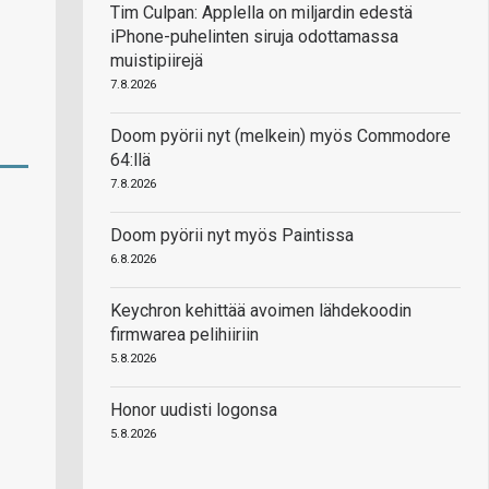
Tim Culpan: Applella on miljardin edestä
iPhone-puhelinten siruja odottamassa
muistipiirejä
7.8.2026
Doom pyörii nyt (melkein) myös Commodore
64:llä
7.8.2026
Doom pyörii nyt myös Paintissa
6.8.2026
Keychron kehittää avoimen lähdekoodin
firmwarea pelihiiriin
5.8.2026
Honor uudisti logonsa
5.8.2026