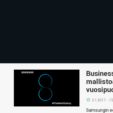
Busines
mallisto
vuosipuo
3.1.2017 - 15
Samsungin ed