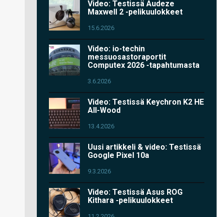
Video: Testissä Audeze
Maxwell 2 -pelikuulokkeet
15.6.2026
Video: io-techin
messuosastoraportit
Computex 2026 -tapahtumasta
3.6.2026
Video: Testissä Keychron K2 HE
All-Wood
13.4.2026
Uusi artikkeli & video: Testissä
Google Pixel 10a
9.3.2026
Video: Testissä Asus ROG
Kithara -pelikuulokkeet
11.2.2026