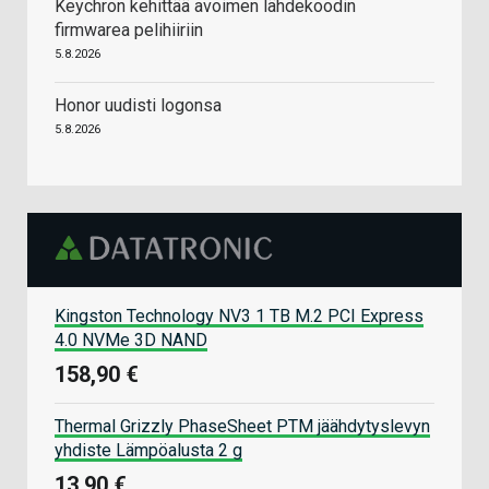
Keychron kehittää avoimen lähdekoodin
firmwarea pelihiiriin
5.8.2026
Honor uudisti logonsa
5.8.2026
Kingston Technology NV3 1 TB M.2 PCI Express
4.0 NVMe 3D NAND
158,90 €
Thermal Grizzly PhaseSheet PTM jäähdytyslevyn
yhdiste Lämpöalusta 2 g
13,90 €