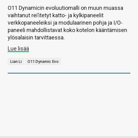
O11 Dynamicin evoluutiomalli on muun muassa
vaihtanut rei’itetyt katto- ja kylkipaneelit
verkkopaneeleiksi ja modulaarinen pohja ja I/O-
paneeli mahdollistavat koko kotelon kääntämisen
ylösalaisin tarvittaessa.
Lue lisää
Lian Li
O11 Dynamic Evo