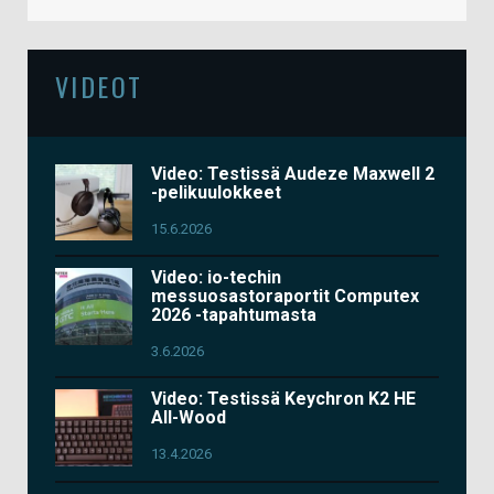
VIDEOT
Video: Testissä Audeze Maxwell 2
-pelikuulokkeet
15.6.2026
Video: io-techin
messuosastoraportit Computex
2026 -tapahtumasta
3.6.2026
Video: Testissä Keychron K2 HE
All-Wood
13.4.2026