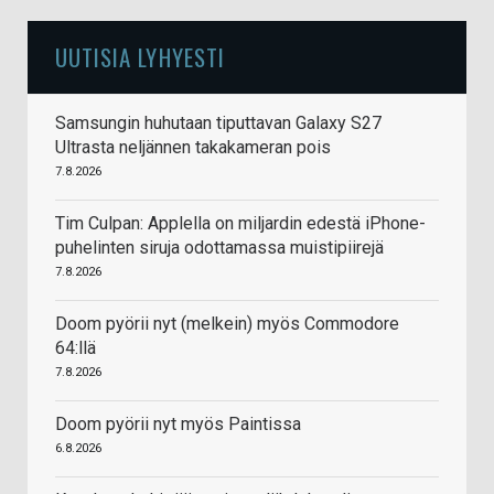
UUTISIA LYHYESTI
Samsungin huhutaan tiputtavan Galaxy S27
Ultrasta neljännen takakameran pois
7.8.2026
Tim Culpan: Applella on miljardin edestä iPhone-
puhelinten siruja odottamassa muistipiirejä
7.8.2026
Doom pyörii nyt (melkein) myös Commodore
64:llä
7.8.2026
Doom pyörii nyt myös Paintissa
6.8.2026