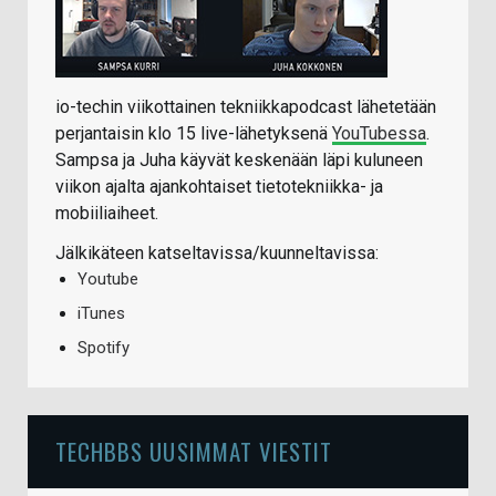
io-techin viikottainen tekniikkapodcast lähetetään
perjantaisin klo 15 live-lähetyksenä
YouTubessa
.
Sampsa ja Juha käyvät keskenään läpi kuluneen
viikon ajalta ajankohtaiset tietotekniikka- ja
mobiiliaiheet.
Jälkikäteen katseltavissa/kuunneltavissa:
Youtube
iTunes
Spotify
TECHBBS UUSIMMAT VIESTIT