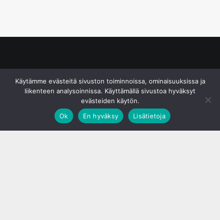
© S&J Media Oy
Käytämme evästeitä sivuston toiminnoissa, ominaisuuksissa ja
liikenteen analysoinnissa. Käyttämällä sivustoa hyväksyt
evästeiden käytön.
Ok
En hyväksy
Lisätietoja
;