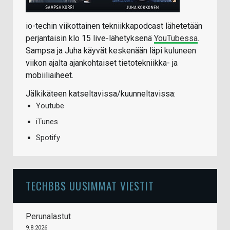
io-techin viikottainen tekniikkapodcast lähetetään
perjantaisin klo 15 live-lähetyksenä
YouTubessa
.
Sampsa ja Juha käyvät keskenään läpi kuluneen
viikon ajalta ajankohtaiset tietotekniikka- ja
mobiiliaiheet.
Jälkikäteen katseltavissa/kuunneltavissa:
Youtube
iTunes
Spotify
TECHBBS UUSIMMAT VIESTIT
Perunalastut
9.8.2026