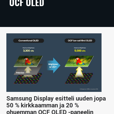
OCF OLED
ARTIKKELIT
VIDEOT
TECHBBS
TIETOA
HINTA.FI
KAUPPA
VAIHDA TEEMA
HAKU
Samsung Display esitteli uuden jopa
50 % kirkkaamman ja 20 %
ohuemman OCF OLED -paneelin