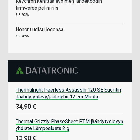
Keychron kehittää avoimen lähdekoodin
firmwarea pelihiiriin
5.8.2026
Honor uudisti logonsa
5.8.2026
Thermalright Peerless Assassin 120 SE Suoritin
Jäähdytyslevy/jäähdytin 12 cm Musta
34,90 €
Thermal Grizzly PhaseSheet PTM jäähdytyslevyn
yhdiste Lämpöalusta 2 g
13,90 €