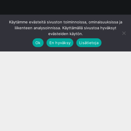
© S&J Media Oy
Käytämme evästeitä sivuston toiminnoissa, ominaisuuksissa ja
liikenteen analysoinnissa. Käyttämällä sivustoa hyväksyt
evästeiden käytön.
Ok
En hyväksy
Lisätietoja
;