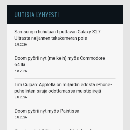
UUTISIA LYHYESTI
Samsungin huhutaan tiputtavan Galaxy S27
Ultrasta neljännen takakameran pois
8.8.2026
Doom pyörii nyt (melkein) myös Commodore
64:llä
8.8.2026
Tim Culpan: Applella on miljardin edestä iPhone-
puhelinten siruja odottamassa muistipiirejä
8.8.2026
Doom pyörii nyt myös Paintissa
6.8.2026