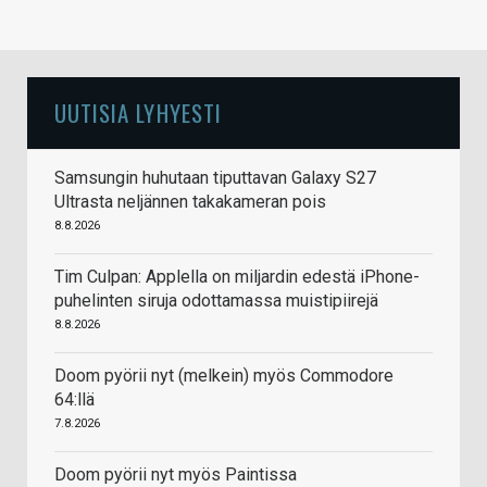
UUTISIA LYHYESTI
Samsungin huhutaan tiputtavan Galaxy S27
Ultrasta neljännen takakameran pois
8.8.2026
Tim Culpan: Applella on miljardin edestä iPhone-
puhelinten siruja odottamassa muistipiirejä
8.8.2026
Doom pyörii nyt (melkein) myös Commodore
64:llä
7.8.2026
Doom pyörii nyt myös Paintissa