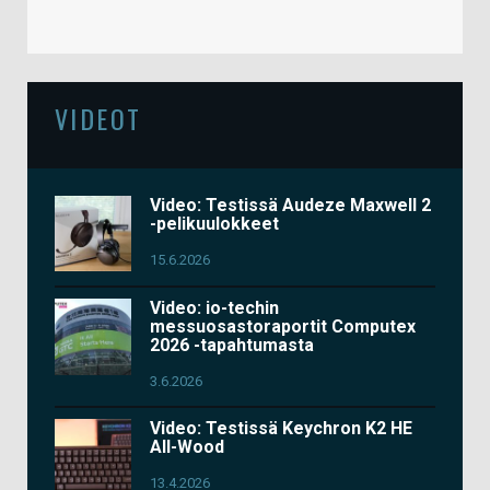
VIDEOT
Video: Testissä Audeze Maxwell 2
-pelikuulokkeet
15.6.2026
Video: io-techin
messuosastoraportit Computex
2026 -tapahtumasta
3.6.2026
Video: Testissä Keychron K2 HE
All-Wood
13.4.2026