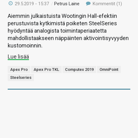
29.5.2019 - 15:37
/
Petrus Laine
Kommentit (1)
Aiemmin julkaistuista Wootingin Hall-efektiin
perustuvista kytkimistä poiketen SteelSeries
hyödyntää analogista toimintaperiaatetta
mahdollistaakseen näppäinten aktivointisyvyyden
kustomoinnin.
Lue lisää
Apex Pro
Apex Pro TKL
Computex 2019
OmniPoint
Steelseries