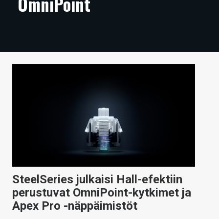
OmniPoint
ARTIKKELIT
VIDEOT
TECHBBS
TIETOA
HINTA.FI
KAUPPA
VAIHDA TEEMA
SteelSeries julkaisi Hall-efektiin
HAKU
perustuvat OmniPoint-kytkimet ja
Apex Pro -näppäimistöt