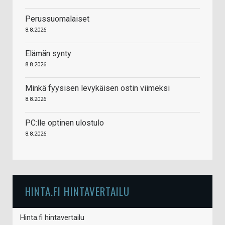
Perussuomalaiset
8.8.2026
Elämän synty
8.8.2026
Minkä fyysisen levykäisen ostin viimeksi
8.8.2026
PC:lle optinen ulostulo
8.8.2026
HINTA.FI HINTAVERTAILU
Hinta.fi hintavertailu