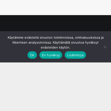
© S&J Media Oy
Käytämme evästeitä sivuston toiminnoissa, ominaisuuksissa ja
liikenteen analysoinnissa. Käyttämällä sivustoa hyväksyt
evästeiden käytön.
Ok
En hyväksy
Lisätietoja
;