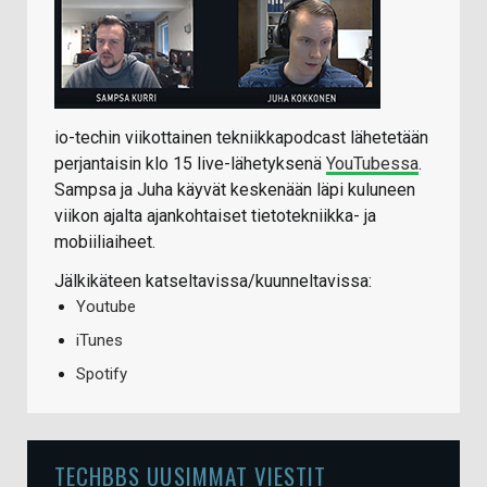
io-techin viikottainen tekniikkapodcast lähetetään
perjantaisin klo 15 live-lähetyksenä
YouTubessa
.
Sampsa ja Juha käyvät keskenään läpi kuluneen
viikon ajalta ajankohtaiset tietotekniikka- ja
mobiiliaiheet.
Jälkikäteen katseltavissa/kuunneltavissa:
Youtube
iTunes
Spotify
TECHBBS UUSIMMAT VIESTIT