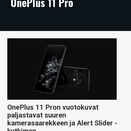
OnePlus 11 Pro
ARTIKKELIT
VIDEOT
TECHBBS
TIETOA
HINTA.FI
KAUPPA
VAIHDA TEEMA
OnePlus 11 Pron vuotokuvat
HAKU
paljastavat suuren
kamerasaarekkeen ja Alert Slider -