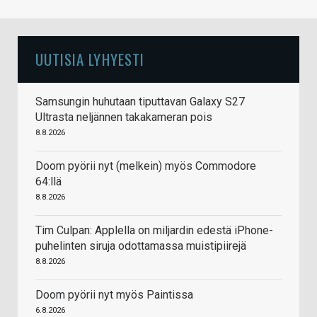
UUTISIA LYHYESTI
Samsungin huhutaan tiputtavan Galaxy S27
Ultrasta neljännen takakameran pois
8.8.2026
Doom pyörii nyt (melkein) myös Commodore
64:llä
8.8.2026
Tim Culpan: Applella on miljardin edestä iPhone-
puhelinten siruja odottamassa muistipiirejä
8.8.2026
Doom pyörii nyt myös Paintissa
6.8.2026