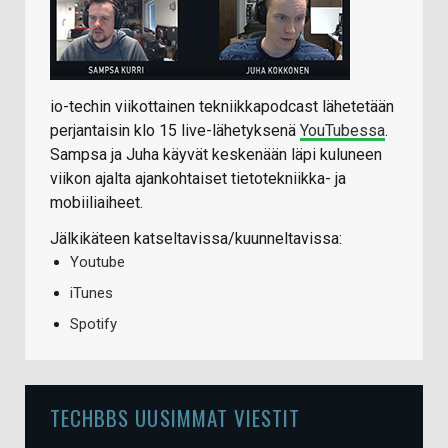
io-techin viikottainen tekniikkapodcast lähetetään
perjantaisin klo 15 live-lähetyksenä
YouTubessa
.
Sampsa ja Juha käyvät keskenään läpi kuluneen
viikon ajalta ajankohtaiset tietotekniikka- ja
mobiiliaiheet.
Jälkikäteen katseltavissa/kuunneltavissa:
Youtube
iTunes
Spotify
TECHBBS UUSIMMAT VIESTIT