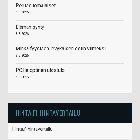
Perussuomalaiset
8.8.2026
Elämän synty
8.8.2026
Minkä fyysisen levykäisen ostin viimeksi
8.8.2026
PC:lle optinen ulostulo
8.8.2026
HINTA.FI HINTAVERTAILU
Hinta.fi hintavertailu