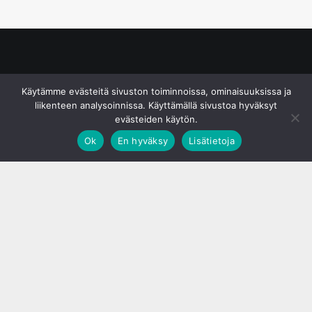
© S&J Media Oy
Käytämme evästeitä sivuston toiminnoissa, ominaisuuksissa ja
liikenteen analysoinnissa. Käyttämällä sivustoa hyväksyt
evästeiden käytön.
Ok
En hyväksy
Lisätietoja
;