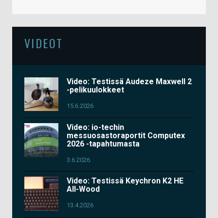
VIDEOT
Video: Testissä Audeze Maxwell 2
-pelikuulokkeet
15.6.2026
Video: io-techin
messuosastoraportit Computex
2026 -tapahtumasta
3.6.2026
Video: Testissä Keychron K2 HE
All-Wood
13.4.2026