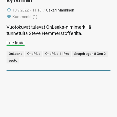
kytkimen
13.9.2022 - 11:16
/
Oskari Manninen
Kommentit (1)
Vuotokuvat tulevat OnLeaks-nimimerkillä
tunnetulta Steve Hemmerstofferilta.
Lue lisää
OnLeaks
OnePlus
OnePlus 11 Pro
Snapdragon 8 Gen 2
vuoto