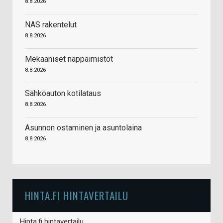
8.8.2026
NAS rakentelut
8.8.2026
Mekaaniset näppäimistöt
8.8.2026
Sähköauton kotilataus
8.8.2026
Asunnon ostaminen ja asuntolaina
8.8.2026
HINTA.FI HINTAVERTAILU
Hinta.fi hintavertailu