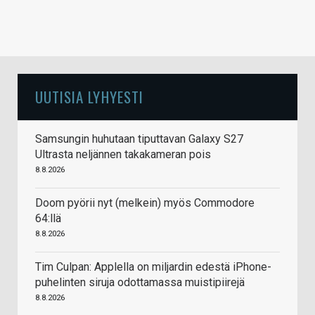
UUTISIA LYHYESTI
Samsungin huhutaan tiputtavan Galaxy S27
Ultrasta neljännen takakameran pois
8.8.2026
Doom pyörii nyt (melkein) myös Commodore
64:llä
8.8.2026
Tim Culpan: Applella on miljardin edestä iPhone-
puhelinten siruja odottamassa muistipiirejä
8.8.2026