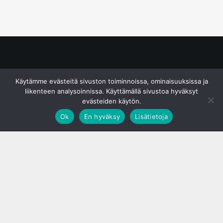
© S&J Media Oy
Käytämme evästeitä sivuston toiminnoissa, ominaisuuksissa ja
liikenteen analysoinnissa. Käyttämällä sivustoa hyväksyt
evästeiden käytön.
Ok
En hyväksy
Lisätietoja
;