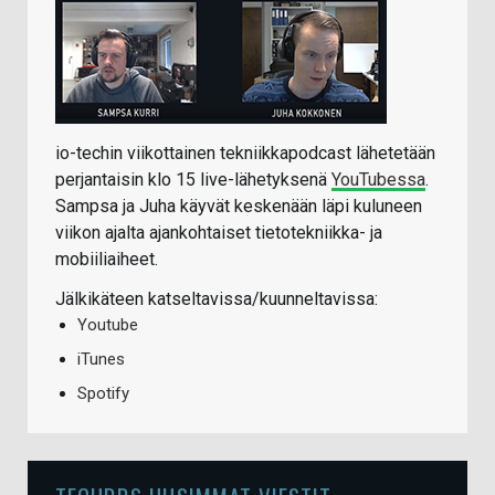
io-techin viikottainen tekniikkapodcast lähetetään
perjantaisin klo 15 live-lähetyksenä
YouTubessa
.
Sampsa ja Juha käyvät keskenään läpi kuluneen
viikon ajalta ajankohtaiset tietotekniikka- ja
mobiiliaiheet.
Jälkikäteen katseltavissa/kuunneltavissa:
Youtube
iTunes
Spotify