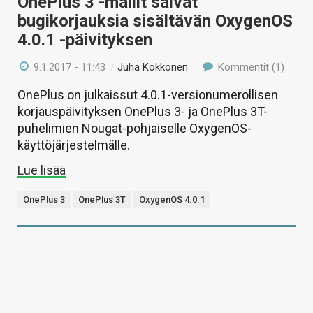
OnePlus 3 -mallit saivat
bugikorjauksia sisältävän OxygenOS
4.0.1 -päivityksen
9.1.2017 - 11:43
/
Juha Kokkonen
Kommentit (1)
OnePlus on julkaissut 4.0.1-versionumerollisen
korjauspäivityksen OnePlus 3- ja OnePlus 3T-
puhelimien Nougat-pohjaiselle OxygenOS-
käyttöjärjestelmälle.
Lue lisää
OnePlus 3
OnePlus 3T
OxygenOS 4.0.1