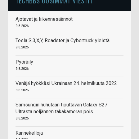
TECHBBS UUSIMMAT VIESTIT
Ajotavat ja liikennesäännöt
9.8.2026
Tesla S,3,X,Y, Roadster ja Cybertruck yleistä
9.8.2026
Pyöräily
9.8.2026
Venäjä hyökkäsi Ukrainaan 24. helmikuuta 2022
8.8.2026
Samsungin huhutaan tiputtavan Galaxy S27
Ultrasta neljännen takakameran pois
8.8.2026
Rannekelloja