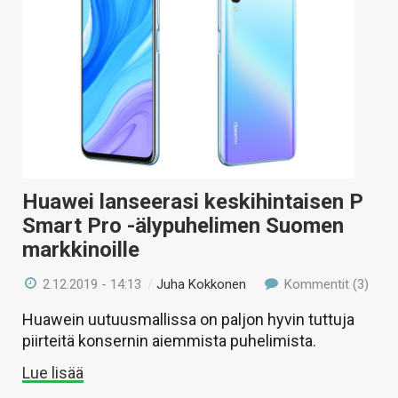
KAUPPA
VAIHDA TEEMA
HAKU
Huawei lanseerasi keskihintaisen P
Smart Pro -älypuhelimen Suomen
markkinoille
2.12.2019 - 14:13
/
Juha Kokkonen
Kommentit (3)
Huawein uutuusmallissa on paljon hyvin tuttuja
piirteitä konsernin aiemmista puhelimista.
Lue lisää