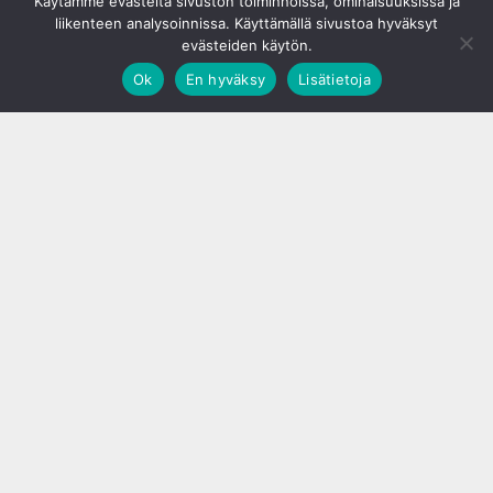
Käytämme evästeitä sivuston toiminnoissa, ominaisuuksissa ja
liikenteen analysoinnissa. Käyttämällä sivustoa hyväksyt
evästeiden käytön.
Ok
En hyväksy
Lisätietoja
;