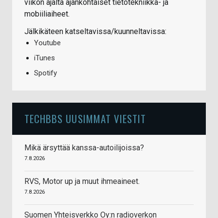
viikon ajalta ajankohtaiset tietotekniikka- ja
mobiiliaiheet.
Jälkikäteen katseltavissa/kuunneltavissa:
Youtube
iTunes
Spotify
TECHBBS UUSIMMAT VIESTIT
Mikä ärsyttää kanssa-autoilijoissa?
7.8.2026
RVS, Motor up ja muut ihmeaineet.
7.8.2026
Suomen Yhteisverkko Oy:n radioverkon