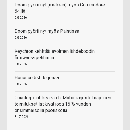
Doom pyörii nyt (melkein) myös Commodore
64:llä
6.8.2026
Doom pyörii nyt myös Paintissa
6.8.2026
Keychron kehittää avoimen lähdekoodin
firmwarea pelihiiriin
5.8.2026
Honor uudisti logonsa
5.8.2026
Counterpoint Research: Mobiilijärjestelmäpiirien
toimitukset laskivat jopa 15 % vuoden
ensimmäisellä puoliskolla
31.7.2026