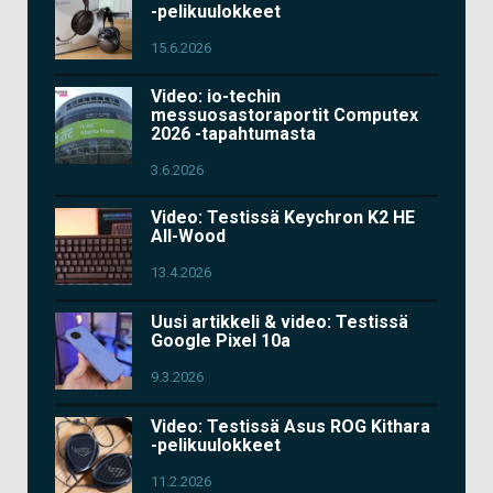
-pelikuulokkeet
15.6.2026
Video: io-techin
messuosastoraportit Computex
2026 -tapahtumasta
3.6.2026
Video: Testissä Keychron K2 HE
All-Wood
13.4.2026
Uusi artikkeli & video: Testissä
Google Pixel 10a
9.3.2026
Video: Testissä Asus ROG Kithara
-pelikuulokkeet
11.2.2026