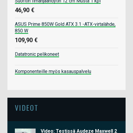
Suoritin Ilmanjäähdytin 12 cm Musta 1 kpl
46,90 €
ASUS Prime 850W Gold ATX 3.1 -ATX-virtalähde,
850 W
109,90 €
Datatronic pelikoneet
Komponenteille myös kasauspalvelu
VIDEOT
Video: Testissä Audeze Maxwell 2