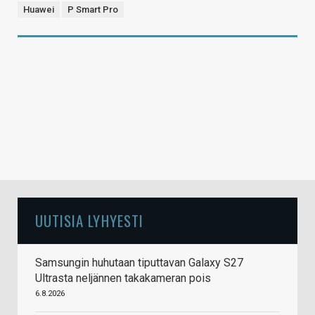
Huawei
P Smart Pro
UUTISIA LYHYESTI
Samsungin huhutaan tiputtavan Galaxy S27
Ultrasta neljännen takakameran pois
6.8.2026