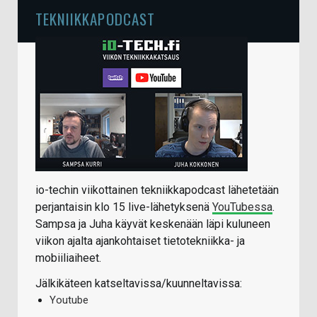
TEKNIIKKAPODCAST
io-techin viikottainen tekniikkapodcast lähetetään
perjantaisin klo 15 live-lähetyksenä
YouTubessa
.
Sampsa ja Juha käyvät keskenään läpi kuluneen
viikon ajalta ajankohtaiset tietotekniikka- ja
mobiiliaiheet.
Jälkikäteen katseltavissa/kuunneltavissa:
Youtube