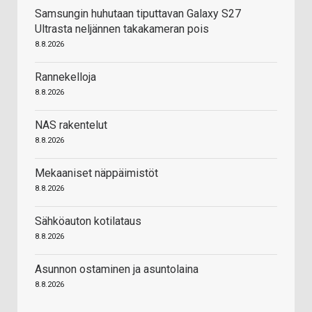
Samsungin huhutaan tiputtavan Galaxy S27
Ultrasta neljännen takakameran pois
8.8.2026
Rannekelloja
8.8.2026
NAS rakentelut
8.8.2026
Mekaaniset näppäimistöt
8.8.2026
Sähköauton kotilataus
8.8.2026
Asunnon ostaminen ja asuntolaina
8.8.2026