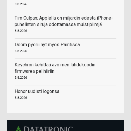
8.8.2026
Tim Culpan: Applella on miljardin edestä iPhone-
puhelinten siruja odottamassa muistipiirejä
8.8.2026
Doom pyörii nyt myös Paintissa
6.8.2026
Keychron kehittää avoimen lähdekoodin
firmwarea pelihiiriin
5.8.2026
Honor uudisti logonsa
5.8.2026