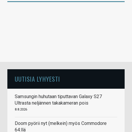
UUTISIA LYHYESTI
Samsungin huhutaan tiputtavan Galaxy S27
Ultrasta neljännen takakameran pois
8.8.2026
Doom pyörii nyt (melkein) myös Commodore
64:llä