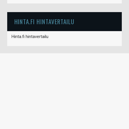
HINTA.FI HINTAVERTAILU
Hinta.fi hintavertailu