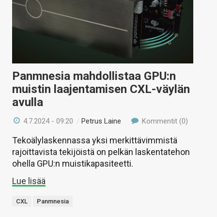
KAUPPA
VAIHDA TEEMA
Panmnesia mahdollistaa GPU:n
HAKU
muistin laajentamisen CXL-väylän
avulla
4.7.2024 - 09:20
/
Petrus Laine
Kommentit (0)
Tekoälylaskennassa yksi merkittävimmistä
rajoittavista tekijöistä on pelkän laskentatehon
ohella GPU:n muistikapasiteetti.
Lue lisää
CXL
Panmnesia