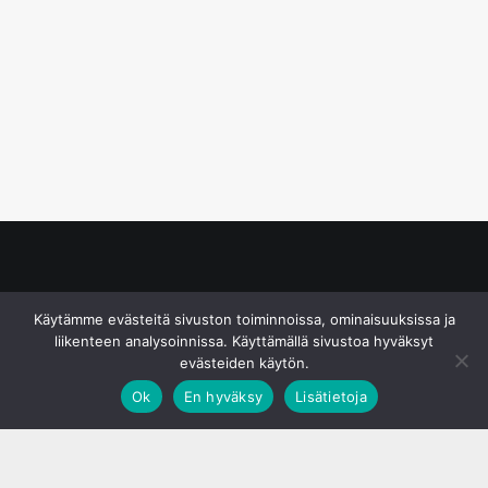
© S&J Media Oy
Käytämme evästeitä sivuston toiminnoissa, ominaisuuksissa ja
liikenteen analysoinnissa. Käyttämällä sivustoa hyväksyt
evästeiden käytön.
Ok
En hyväksy
Lisätietoja
;