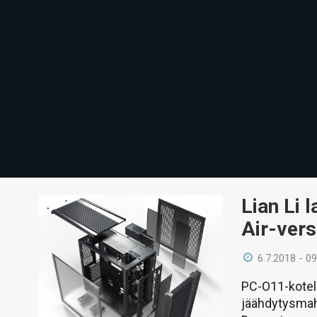
Lian Li 
Air-ver
6.7.2018 - 09
PC-O11-kotel
jäähdytysmahd