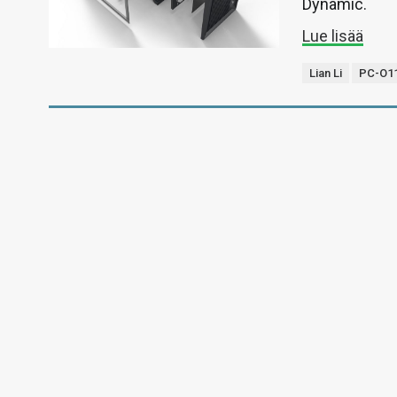
Dynamic.
Lue lisää
Lian Li
PC-O11