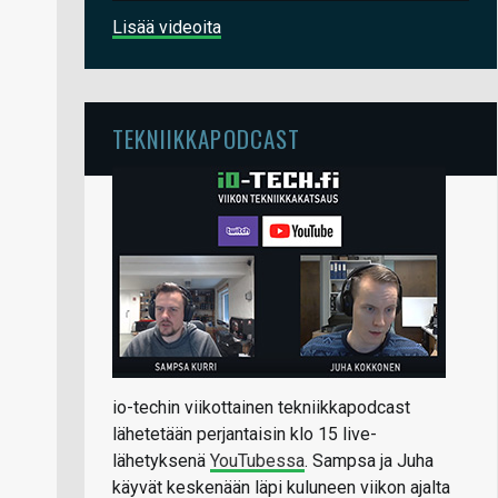
Lisää videoita
TEKNIIKKAPODCAST
io-techin viikottainen tekniikkapodcast
lähetetään perjantaisin klo 15 live-
lähetyksenä
YouTubessa
. Sampsa ja Juha
käyvät keskenään läpi kuluneen viikon ajalta