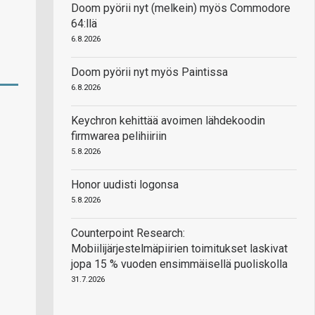
Doom pyörii nyt (melkein) myös Commodore
64:llä
6.8.2026
Doom pyörii nyt myös Paintissa
6.8.2026
Keychron kehittää avoimen lähdekoodin
firmwarea pelihiiriin
5.8.2026
Honor uudisti logonsa
5.8.2026
Counterpoint Research:
Mobiilijärjestelmäpiirien toimitukset laskivat
jopa 15 % vuoden ensimmäisellä puoliskolla
31.7.2026