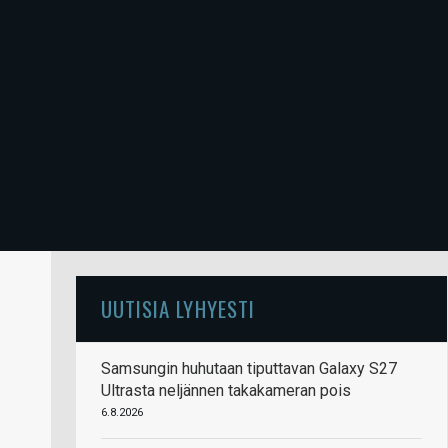
UUTISIA LYHYESTI
Samsungin huhutaan tiputtavan Galaxy S27
Ultrasta neljännen takakameran pois
6.8.2026