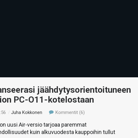
lanseerasi jäähdytysorientoituneen
sion PC-O11-kotelostaan
:56
/
Juha Kokkonen
Kommentit (6)
on uusi Air-versio tarjoaa paremmat
ollisuudet kuin alkuvuodesta kauppoihin tullut