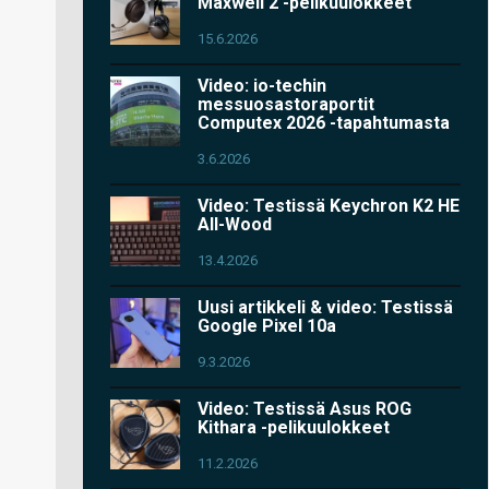
Maxwell 2 -pelikuulokkeet
15.6.2026
Video: io-techin
messuosastoraportit
Computex 2026 -tapahtumasta
3.6.2026
Video: Testissä Keychron K2 HE
All-Wood
13.4.2026
Uusi artikkeli & video: Testissä
Google Pixel 10a
9.3.2026
Video: Testissä Asus ROG
Kithara -pelikuulokkeet
11.2.2026