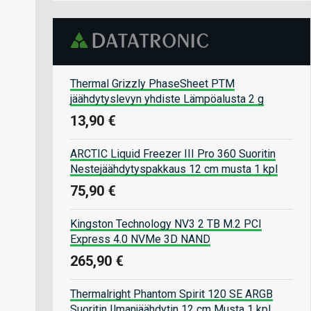
Thermal Grizzly PhaseSheet PTM
jäähdytyslevyn yhdiste Lämpöalusta 2 g
13,90 €
ARCTIC Liquid Freezer III Pro 360 Suoritin
Nestejäähdytyspakkaus 12 cm musta 1 kpl
75,90 €
Kingston Technology NV3 2 TB M.2 PCI
Express 4.0 NVMe 3D NAND
265,90 €
Thermalright Phantom Spirit 120 SE ARGB
Suoritin Ilmanjäähdytin 12 cm Musta 1 kpl