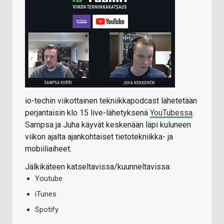
io-techin viikottainen tekniikkapodcast lähetetään
perjantaisin klo 15 live-lähetyksenä
YouTubessa
.
Sampsa ja Juha käyvät keskenään läpi kuluneen
viikon ajalta ajankohtaiset tietotekniikka- ja
mobiiliaiheet.
Jälkikäteen katseltavissa/kuunneltavissa:
Youtube
iTunes
Spotify