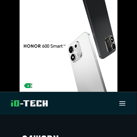
UUTISET