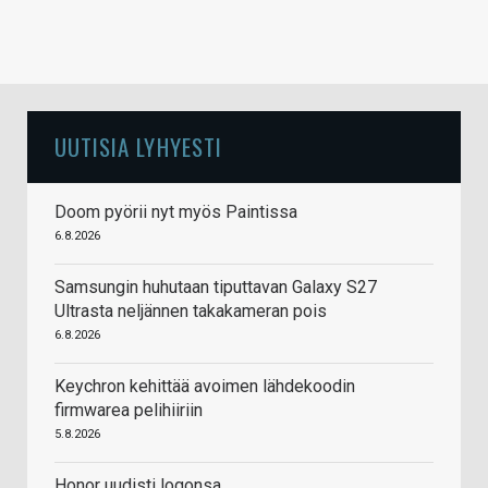
UUTISIA LYHYESTI
Doom pyörii nyt myös Paintissa
6.8.2026
Samsungin huhutaan tiputtavan Galaxy S27
Ultrasta neljännen takakameran pois
6.8.2026
Keychron kehittää avoimen lähdekoodin
firmwarea pelihiiriin
5.8.2026
Honor uudisti logonsa