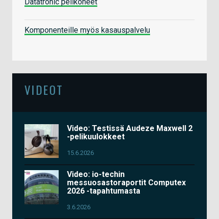
Datatronic pelikoneet
Komponenteille myös kasauspalvelu
VIDEOT
Video: Testissä Audeze Maxwell 2
-pelikuulokkeet
15.6.2026
Video: io-techin
messuosastoraportit Computex
2026 -tapahtumasta
3.6.2026