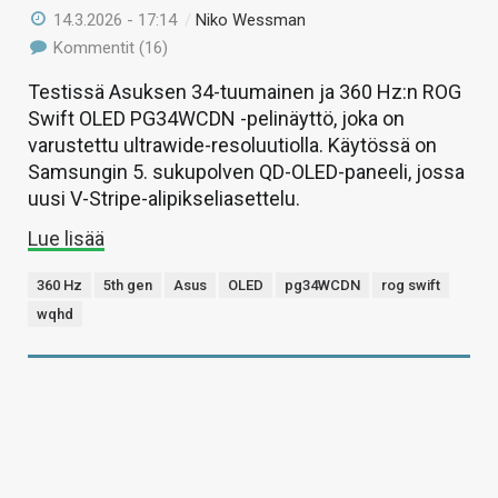
14.3.2026 - 17:14
/
Niko Wessman
Kommentit (16)
Testissä Asuksen 34-tuumainen ja 360 Hz:n ROG
Swift OLED PG34WCDN -pelinäyttö, joka on
varustettu ultrawide-resoluutiolla. Käytössä on
Samsungin 5. sukupolven QD-OLED-paneeli, jossa
uusi V-Stripe-alipikseliasettelu.
Lue lisää
360 Hz
5th gen
Asus
OLED
pg34WCDN
rog swift
wqhd