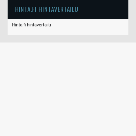
HINTA.FI HINTAVERTAILU
Hinta.fi hintavertailu