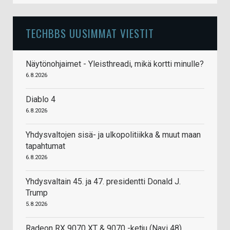
TECHBBS UUSIMMAT VIESTIT
Näytönohjaimet - Yleisthreadi, mikä kortti minulle?
6.8.2026
Diablo 4
6.8.2026
Yhdysvaltojen sisä- ja ulkopolitiikka & muut maan
tapahtumat
6.8.2026
Yhdysvaltain 45. ja 47. presidentti Donald J.
Trump
5.8.2026
Radeon RX 9070 XT & 9070 -ketju (Navi 48)