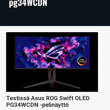
pg34WCDN
ARTIKKELIT
VIDEOT
TECHBBS
TIETOA
HINTA.FI
KAUPPA
VAIHDA TEEMA
HAKU
Testissä Asus ROG Swift OLED
PG34WCDN -pelinäyttö