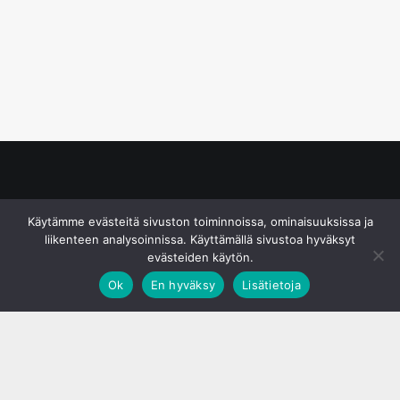
© S&J Media Oy
Käytämme evästeitä sivuston toiminnoissa, ominaisuuksissa ja
liikenteen analysoinnissa. Käyttämällä sivustoa hyväksyt
evästeiden käytön.
Ok
En hyväksy
Lisätietoja
;