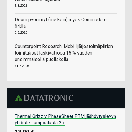
5.8.2026
Doom pyörii nyt (melkein) myös Commodore
64:llä
3.8.2026
Counterpoint Research: Mobiilijärjestelmäpiirien
toimitukset laskivat jopa 15 % vuoden
ensimmäisellä puoliskolla
31.7.2026
Thermal Grizzly PhaseSheet PTM jäähdytyslevyn
yhdiste Lämpöalusta 2 g
13,90 €