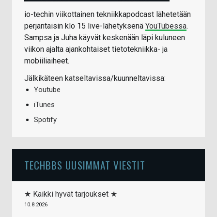
io-techin viikottainen tekniikkapodcast lähetetään
perjantaisin klo 15 live-lähetyksenä
YouTubessa
.
Sampsa ja Juha käyvät keskenään läpi kuluneen
viikon ajalta ajankohtaiset tietotekniikka- ja
mobiiliaiheet.
Jälkikäteen katseltavissa/kuunneltavissa:
Youtube
iTunes
Spotify
TECHBBS UUSIMMAT VIESTIT
★ Kaikki hyvät tarjoukset ★
10.8.2026