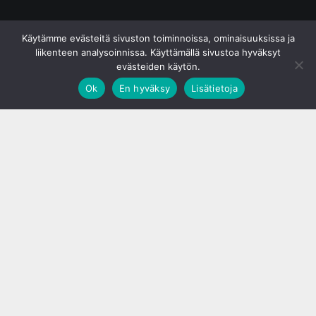
© S&J Media Oy
Käytämme evästeitä sivuston toiminnoissa, ominaisuuksissa ja
liikenteen analysoinnissa. Käyttämällä sivustoa hyväksyt
evästeiden käytön.
Ok
En hyväksy
Lisätietoja
;