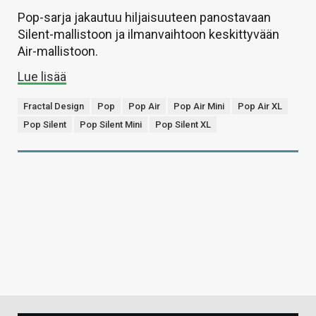
Pop-sarja jakautuu hiljaisuuteen panostavaan
Silent-mallistoon ja ilmanvaihtoon keskittyvään
Air-mallistoon.
Lue lisää
Fractal Design
Pop
Pop Air
Pop Air Mini
Pop Air XL
Pop Silent
Pop Silent Mini
Pop Silent XL