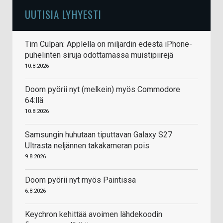
UUTISIA LYHYESTI
Tim Culpan: Applella on miljardin edestä iPhone-
puhelinten siruja odottamassa muistipiirejä
10.8.2026
Doom pyörii nyt (melkein) myös Commodore
64:llä
10.8.2026
Samsungin huhutaan tiputtavan Galaxy S27
Ultrasta neljännen takakameran pois
9.8.2026
Doom pyörii nyt myös Paintissa
6.8.2026
Keychron kehittää avoimen lähdekoodin