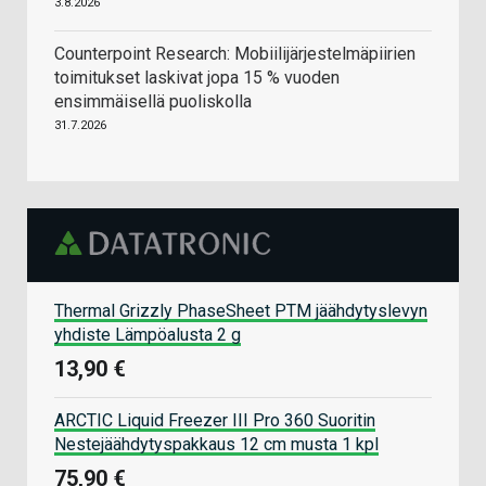
3.8.2026
Counterpoint Research: Mobiilijärjestelmäpiirien
toimitukset laskivat jopa 15 % vuoden
ensimmäisellä puoliskolla
31.7.2026
Thermal Grizzly PhaseSheet PTM jäähdytyslevyn
yhdiste Lämpöalusta 2 g
13,90 €
ARCTIC Liquid Freezer III Pro 360 Suoritin
Nestejäähdytyspakkaus 12 cm musta 1 kpl
75,90 €