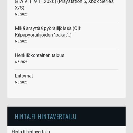
GTA VI (19.11.2026) (Playstation 5, Xbox Series
X/S)
6.8.2026
Mikä ärsyttää pyöräilijöissä (Oli:
Kilpapyöräilijöiden "pakat"..)
6.8.2026
Henkilökohtainen talous
6.8.2026
Liittymät
6.8.2026
HINTA.FI HINTAVERTAILU
Hinta.fi hintavertailu