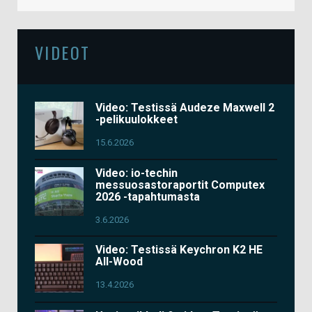
VIDEOT
Video: Testissä Audeze Maxwell 2
-pelikuulokkeet
15.6.2026
Video: io-techin
messuosastoraportit Computex
2026 -tapahtumasta
3.6.2026
Video: Testissä Keychron K2 HE
All-Wood
13.4.2026