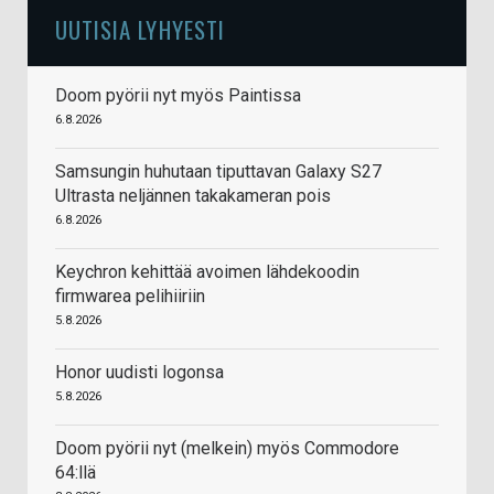
UUTISIA LYHYESTI
Doom pyörii nyt myös Paintissa
6.8.2026
Samsungin huhutaan tiputtavan Galaxy S27
Ultrasta neljännen takakameran pois
6.8.2026
Keychron kehittää avoimen lähdekoodin
firmwarea pelihiiriin
5.8.2026
Honor uudisti logonsa
5.8.2026
Doom pyörii nyt (melkein) myös Commodore
64:llä