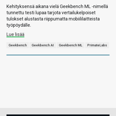
Kehityksensä aikana vielä Geekbench ML -nimellä
tunnettu testi lupaa tarjota vertailukelpoiset
tulokset alustasta riippumatta mobiililaitteista
työpöydälle.
Lue lisää
Geekbench
Geekbench AI
Geekbench ML
PrimateLabs