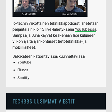
io-techin viikottainen tekniikkapodcast lähetetään
perjantaisin klo 15 live-lähetyksenä
YouTubessa
.
Sampsa ja Juha käyvät keskenään läpi kuluneen
viikon ajalta ajankohtaiset tietotekniikka- ja
mobiiliaiheet.
Jälkikäteen katseltavissa/kuunneltavissa:
Youtube
iTunes
Spotify
TECHBBS UUSIMMAT VIESTIT