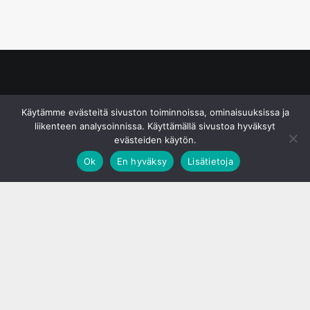
© S&J Media Oy
Käytämme evästeitä sivuston toiminnoissa, ominaisuuksissa ja
liikenteen analysoinnissa. Käyttämällä sivustoa hyväksyt
evästeiden käytön.
Ok
En hyväksy
Lisätietoja
;