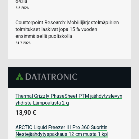
64:llä
3.8.2026
Counterpoint Research: Mobiilijärjestelmäpiirien
toimitukset laskivat jopa 15 % vuoden
ensimmäisellä puoliskolla
31.7.2026
Thermal Grizzly PhaseSheet PTM jäähdytyslevyn
yhdiste Lämpöalusta 2 g
13,90 €
ARCTIC Liquid Freezer III Pro 360 Suoritin
Nestejäähdytyspakkaus 12 cm musta 1 kpl