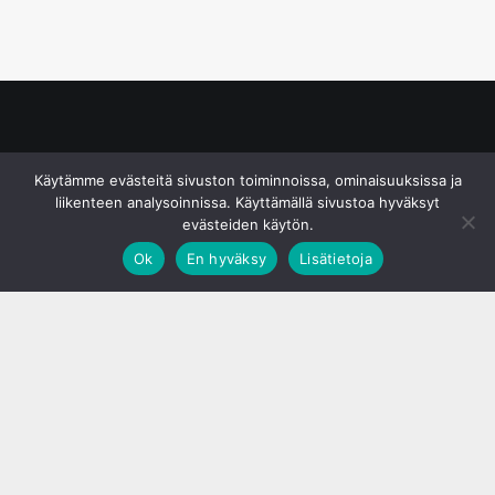
© S&J Media Oy
Käytämme evästeitä sivuston toiminnoissa, ominaisuuksissa ja
liikenteen analysoinnissa. Käyttämällä sivustoa hyväksyt
evästeiden käytön.
Ok
En hyväksy
Lisätietoja
;