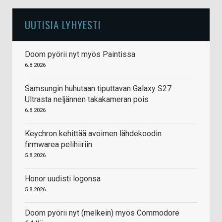
UUTISIA LYHYESTI
Doom pyörii nyt myös Paintissa
6.8.2026
Samsungin huhutaan tiputtavan Galaxy S27
Ultrasta neljännen takakameran pois
6.8.2026
Keychron kehittää avoimen lähdekoodin
firmwarea pelihiiriin
5.8.2026
Honor uudisti logonsa
5.8.2026
Doom pyörii nyt (melkein) myös Commodore