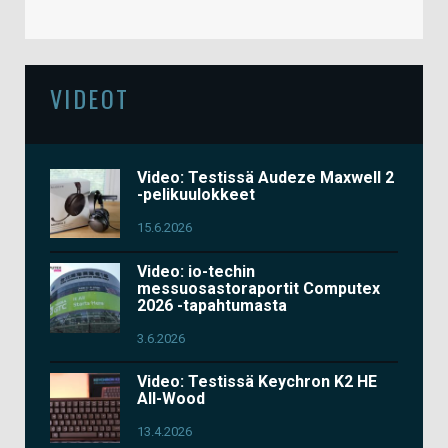
VIDEOT
Video: Testissä Audeze Maxwell 2
-pelikuulokkeet
15.6.2026
Video: io-techin
messuosastoraportit Computex
2026 -tapahtumasta
3.6.2026
Video: Testissä Keychron K2 HE
All-Wood
13.4.2026