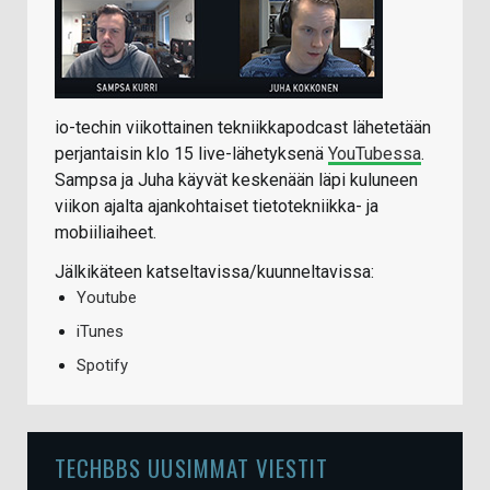
io-techin viikottainen tekniikkapodcast lähetetään
perjantaisin klo 15 live-lähetyksenä
YouTubessa
.
Sampsa ja Juha käyvät keskenään läpi kuluneen
viikon ajalta ajankohtaiset tietotekniikka- ja
mobiiliaiheet.
Jälkikäteen katseltavissa/kuunneltavissa:
Youtube
iTunes
Spotify
TECHBBS UUSIMMAT VIESTIT