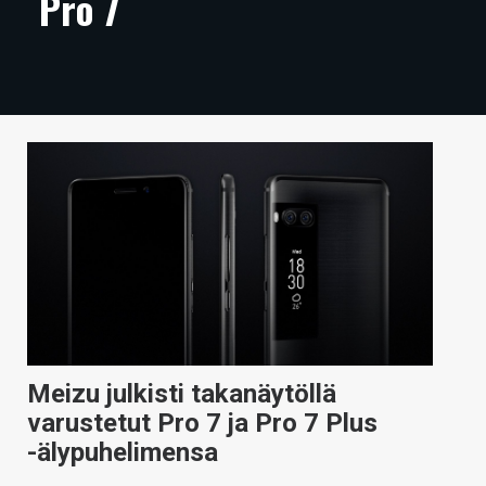
Pro 7
ARTIKKELIT
VIDEOT
TECHBBS
TIETOA
HINTA.FI
KAUPPA
VAIHDA TEEMA
Meizu julkisti takanäytöllä
HAKU
varustetut Pro 7 ja Pro 7 Plus
-älypuhelimensa