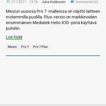
27.7.2017 - 13:18
/
Juha Kokkonen
Kommentit (6)
Meizun uusissa Pro 7 -malleissa on näyttö laitteen
molemmilla puolilla. Plus-versio on markkinoiden
ensimmäinen Mediatek Helio X30 -piiriä käyttävä
puhelin.
Lue lisää
Meizu
Pro 7
Pro 7 Plus