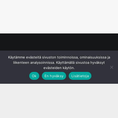
© S&J Media Oy
Käytämme evästeitä sivuston toiminnoissa, ominaisuuksissa ja
liikenteen analysoinnissa. Käyttämällä sivustoa hyväksyt
evästeiden käytön.
Ok
En hyväksy
Lisätietoja
;