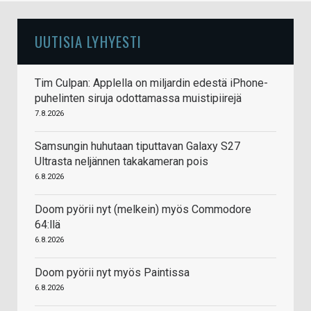
UUTISIA LYHYESTI
Tim Culpan: Applella on miljardin edestä iPhone-
puhelinten siruja odottamassa muistipiirejä
7.8.2026
Samsungin huhutaan tiputtavan Galaxy S27
Ultrasta neljännen takakameran pois
6.8.2026
Doom pyörii nyt (melkein) myös Commodore
64:llä
6.8.2026
Doom pyörii nyt myös Paintissa
6.8.2026