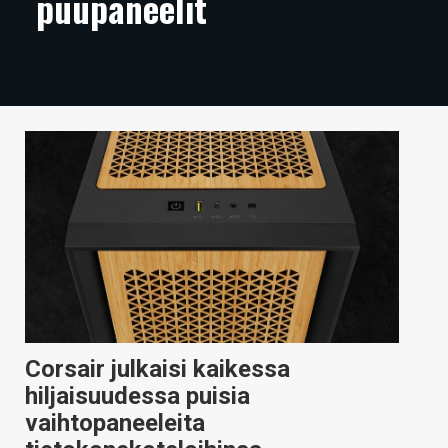
puupaneelit
ARTIKKELIT
VIDEOT
TECHBBS
TIETOA
HINTA.FI
KAUPPA
VAIHDA TEEMA
Corsair julkaisi kaikessa
HAKU
hiljaisuudessa puisia
vaihtopaneeleita