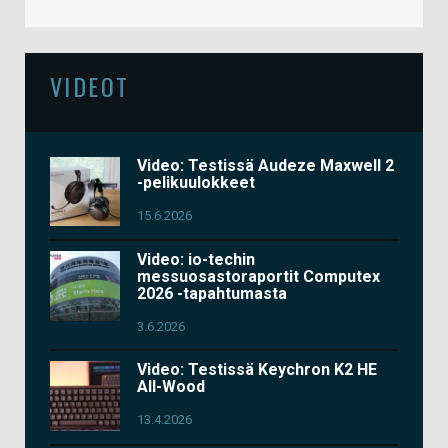
VIDEOT
Video: Testissä Audeze Maxwell 2
-pelikuulokkeet
15.6.2026
Video: io-techin
messuosastoraportit Computex
2026 -tapahtumasta
3.6.2026
Video: Testissä Keychron K2 HE
All-Wood
13.4.2026