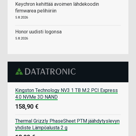
Keychron kehittää avoimen lähdekoodin
firmwarea pelihiiriin
5.8.2026
Honor uudisti logonsa
5.8.2026
Kingston Technology NV3 1 TB M.2 PCI Express
4.0 NVMe 3D NAND
158,90 €
Thermal Grizzly PhaseSheet PTM jäähdytyslevyn
yhdiste Lämpöalusta 2 g