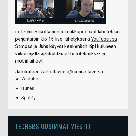
io-techin viikottainen tekniikkapodcast lähetetään
perjantaisin klo 15 live-lähetyksenä
YouTubessa
.
Sampsa ja Juha käyvät keskenään läpi kuluneen
viikon ajalta ajankohtaiset tietotekniikka- ja
mobiiliaiheet.
Jälkikäteen katseltavissa/kuunneltavissa:
Youtube
iTunes
Spotify
TECHBBS UUSIMMAT VIESTIT