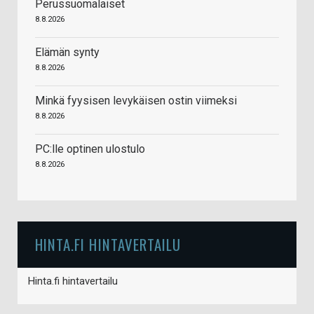
Perussuomalaiset
8.8.2026
Elämän synty
8.8.2026
Minkä fyysisen levykäisen ostin viimeksi
8.8.2026
PC:lle optinen ulostulo
8.8.2026
HINTA.FI HINTAVERTAILU
Hinta.fi hintavertailu