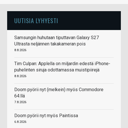
UUTISIA LYHYESTI
Samsungin huhutaan tiputtavan Galaxy S27
Ultrasta neljännen takakameran pois
8.8.2026
Tim Culpan: Applella on miljardin edestä iPhone-
puhelinten siruja odottamassa muistipiirejä
8.8.2026
Doom pyörii nyt (melkein) myös Commodore
64:llä
7.8.2026
Doom pyörii nyt myös Paintissa
6.8.2026