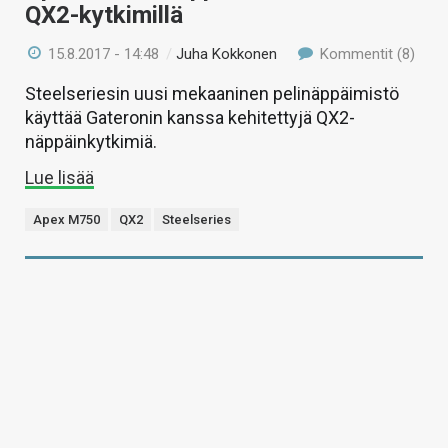
QX2-kytkimillä
15.8.2017 - 14:48
/
Juha Kokkonen
Kommentit (8)
Steelseriesin uusi mekaaninen pelinäppäimistö
käyttää Gateronin kanssa kehitettyjä QX2-
näppäinkytkimiä.
Lue lisää
Apex M750
QX2
Steelseries