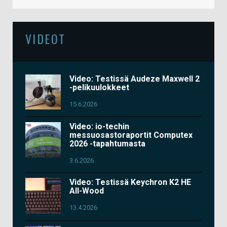
VIDEOT
Video: Testissä Audeze Maxwell 2
-pelikuulokkeet
15.6.2026
Video: io-techin
messuosastoraportit Computex
2026 -tapahtumasta
3.6.2026
Video: Testissä Keychron K2 HE
All-Wood
13.4.2026