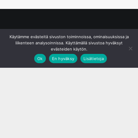
© S&J Media Oy
Käytämme evästeitä sivuston toiminnoissa, ominaisuuksissa ja
liikenteen analysoinnissa. Käyttämällä sivustoa hyväksyt
evästeiden käytön.
Ok
En hyväksy
Lisätietoja
;