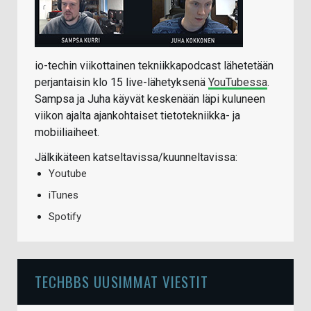
io-techin viikottainen tekniikkapodcast lähetetään
perjantaisin klo 15 live-lähetyksenä
YouTubessa
.
Sampsa ja Juha käyvät keskenään läpi kuluneen
viikon ajalta ajankohtaiset tietotekniikka- ja
mobiiliaiheet.
Jälkikäteen katseltavissa/kuunneltavissa:
Youtube
iTunes
Spotify
TECHBBS UUSIMMAT VIESTIT